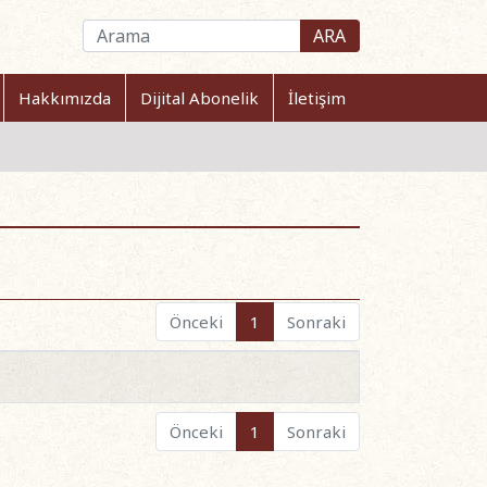
ARA
Hakkımızda
Dijital Abonelik
İletişim
Önceki
1
Sonraki
Önceki
1
Sonraki