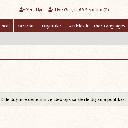
Yeni Üye
Üye Girişi
Sepetim (
0
)
üncel
Yazarlar
Duyurular
Articles in Other Languages
D’de düşünce denetimi ve ideolojik saiklerle dışlama politikası