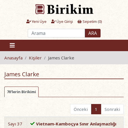
Yeni Üye
Üye Girişi
Sepetim (
0
)
ARA
Anasayfa
Kişiler
James Clarke
James Clarke
70'lerin Birikimi
Önceki
1
Sonraki
Sayı 37
Vietnam-Kamboçya Sınır Anlaşmazlığı