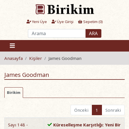
Yeni Üye
Üye Girişi
Sepetim (
0
)
ARA
Anasayfa
Kişiler
James Goodman
James Goodman
Birikim
Önceki
1
Sonraki
Sayı 148 -
Küreselleşme Karşıtlığı: Yeni Bir