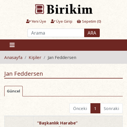
Yeni Üye
Üye Girişi
Sepetim (
0
)
ARA
Anasayfa
Kişiler
Jan Feddersen
Jan Feddersen
Güncel
Önceki
1
Sonraki
“Başkanlık Harabe”