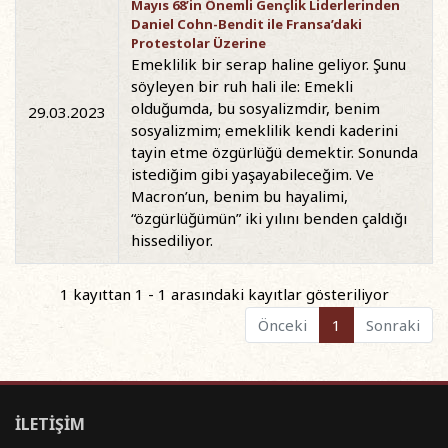
Mayıs 68’in Önemli Gençlik Liderlerinden
Daniel Cohn-Bendit ile Fransa’daki
Protestolar Üzerine
Emeklilik bir serap haline geliyor. Şunu
söyleyen bir ruh hali ile: Emekli
olduğumda, bu sosyalizmdir, benim
29.03.2023
sosyalizmim; emeklilik kendi kaderini
tayin etme özgürlüğü demektir. Sonunda
istediğim gibi yaşayabileceğim. Ve
Macron’un, benim bu hayalimi,
“özgürlüğümün” iki yılını benden çaldığı
hissediliyor.
1 kayıttan 1 - 1 arasındaki kayıtlar gösteriliyor
Önceki
1
Sonraki
İLETİŞİM