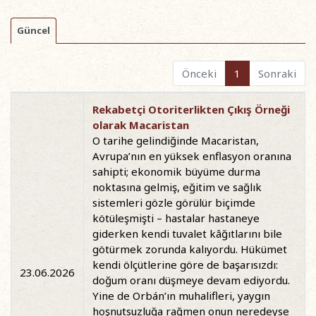
Güncel
Önceki
1
Sonraki
Rekabetçi Otoriterlikten Çıkış Örneği
olarak Macaristan
O tarihe gelindiğinde Macaristan,
Avrupa’nın en yüksek enflasyon oranına
sahipti; ekonomik büyüme durma
noktasına gelmiş, eğitim ve sağlık
sistemleri gözle görülür biçimde
kötüleşmişti – hastalar hastaneye
giderken kendi tuvalet kâğıtlarını bile
götürmek zorunda kalıyordu. Hükümet
kendi ölçütlerine göre de başarısızdı:
23.06.2026
doğum oranı düşmeye devam ediyordu.
Yine de Orbán’ın muhalifleri, yaygın
hoşnutsuzluğa rağmen onun neredeyse