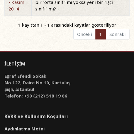
- Kasım
bir "orta sınıf" mı yoksa yeni bir "işçi
2014
sınıfı" mı?
1 kayıttan 1 - 1 arasındaki kayıtlar gösteriliyor
Önceki
1
Sonraki
İLETİŞİM
Eşref Efendi Sokak
No 122, Daire No 10, Kurtuluş
Şişli, İstanbul
Telefon: +90 (212) 518 19 86
KVKK ve Kullanım Koşulları
Aydınlatma Metni