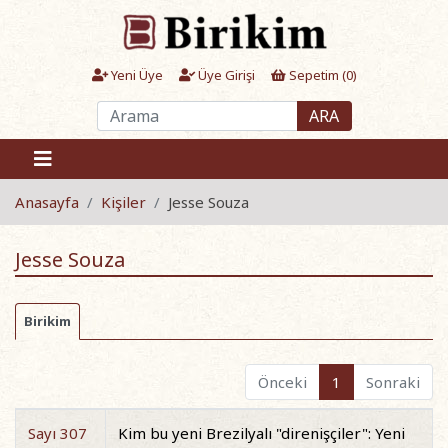
Yeni Üye
Üye Girişi
Sepetim (
0
)
ARA
Anasayfa
Kişiler
Jesse Souza
Jesse Souza
Birikim
Önceki
1
Sonraki
Sayı 307
Kim bu yeni Brezilyalı "direnişçiler": Yeni