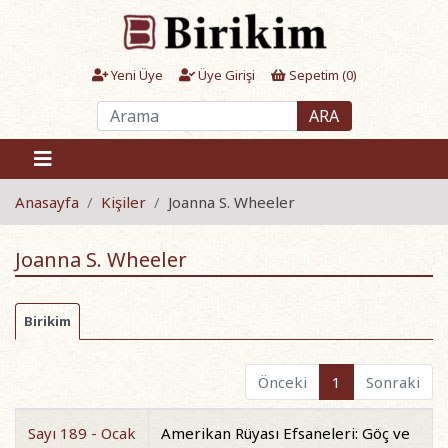
Yeni Üye
Üye Girişi
Sepetim (
0
)
ARA
Anasayfa
Kişiler
Joanna S. Wheeler
Joanna S. Wheeler
Birikim
Önceki
1
Sonraki
Sayı 189 - Ocak
Amerikan Rüyası Efsaneleri: Göç ve