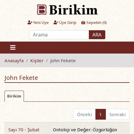
Yeni Üye
Üye Girişi
Sepetim (
0
)
ARA
Anasayfa
Kişiler
John Fekete
John Fekete
Birikim
Önceki
1
Sonraki
Sayı 70 - Şubat
Ontoloji ve Değer: Özgürlüğün