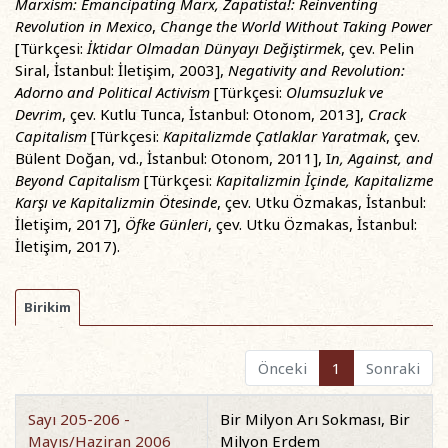
Marxism: Emancipating Marx, Zapatista!: Reinventing
Revolution in Mexico
,
Change the World Without Taking Power
[Türkçesi:
İktidar Olmadan Dünyayı Değiştirmek
, çev. Pelin
Siral, İstanbul: İletişim, 2003],
Negativity and Revolution:
Adorno and Political Activism
[Türkçesi:
Olumsuzluk ve
Devrim
, çev. Kutlu Tunca, İstanbul: Otonom, 2013],
Crack
Capitalism
[Türkçesi:
Kapitalizmde Çatlaklar Yaratmak
, çev.
Bülent Doğan, vd., İstanbul: Otonom, 2011], I
n, Against, and
Beyond Capitalism
[Türkçesi:
Kapitalizmin İçinde, Kapitalizme
Karşı ve Kapitalizmin Ötesinde
, çev. Utku Özmakas, İstanbul:
İletişim, 2017],
Öfke Günleri
, çev. Utku Özmakas, İstanbul:
İletişim, 2017).
Birikim
Önceki
1
Sonraki
Sayı 205-206 -
Bir Milyon Arı Sokması, Bir
Mayıs/Haziran 2006
Milyon Erdem