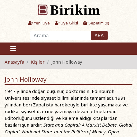
Yeni Üye
Üye Girişi
Sepetim (
0
)
ARA
Anasayfa
Kişiler
John Holloway
John Holloway
1947 yılında doğan düşünür, doktorasını Edinburgh
Üniversitesi’nde siyaset bilimi alanında tamamladı. 1991
yılından beri Zapatista hareketiyle birlikte yaşamakta ve
radikal siyaset üzerine yazmaya devam etmektedir.
Editörlüğünü üstlendiği ve kaleme aldığı kitaplardan
bazıları şunlardır:
State and Capital: A Marxist Debate
,
Global
Capital
,
National State, and the Politics of Money
,
Open