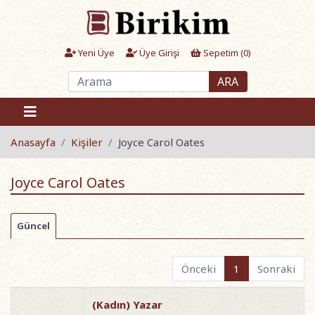
Yeni Üye
Üye Girişi
Sepetim (
0
)
ARA
Anasayfa
Kişiler
Joyce Carol Oates
Joyce Carol Oates
Güncel
Önceki
1
Sonraki
(Kadın) Yazar