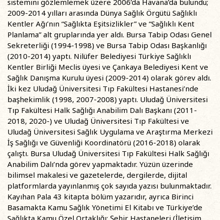
sistemini gözlemlemek üzere 2006’da Havana’da bulundu;
2009-2014 yılları arasında Dünya Sağlık Örgütü Sağlıklı
Kentler Ağı’nın “Sağlıkta Eşitsizlikler” ve “Sağlıklı Kent
Planlama” alt gruplarında yer aldı. Bursa Tabip Odası Genel
Sekreterliği (1994-1998) ve Bursa Tabip Odası Başkanlığı
(2010-2014) yaptı. Nilüfer Belediyesi Türkiye Sağlıklı
Kentler Birliği Meclis üyesi ve Çankaya Belediyesi Kent ve
Sağlık Danışma Kurulu üyesi (2009-2014) olarak görev aldı.
İki kez Uludağ Üniversitesi Tıp Fakültesi Hastanesi’nde
başhekimlik (1998, 2007-2008) yaptı. Uludağ Üniversitesi
Tıp Fakültesi Halk Sağlığı Anabilim Dalı Başkanı (2011-
2018, 2020-) ve Uludağ Üniversitesi Tıp Fakültesi ve
Uludağ Üniversitesi Sağlık Uygulama ve Araştırma Merkezi
İş Sağlığı ve Güvenliği Koordinatörü (2016-2018) olarak
çalıştı. Bursa Uludağ Üniversitesi Tıp Fakültesi Halk Sağlığı
Anabilim Dalı’nda görev yapmaktadır. Yüzün üzerinde
bilimsel makalesi ve gazetelerde, dergilerde, dijital
platformlarda yayınlanmış çok sayıda yazısı bulunmaktadır.
Kayıhan Pala 43 kitapta bölüm yazarıdır, ayrıca Birinci
Basamakta Kamu Sağlık Yönetimi El Kitabı ve Türkiye’de
Sağlıkta Kamu Özel Ortaklığı: Şehir Hastaneleri (İletişim,