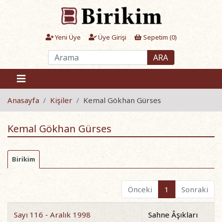
Yeni Üye
Üye Girişi
Sepetim (
0
)
ARA
Anasayfa
Kişiler
Kemal Gökhan Gürses
Kemal Gökhan Gürses
Birikim
Önceki
1
Sonraki
Sayı 116 - Aralık 1998
Sahne Âşıkları