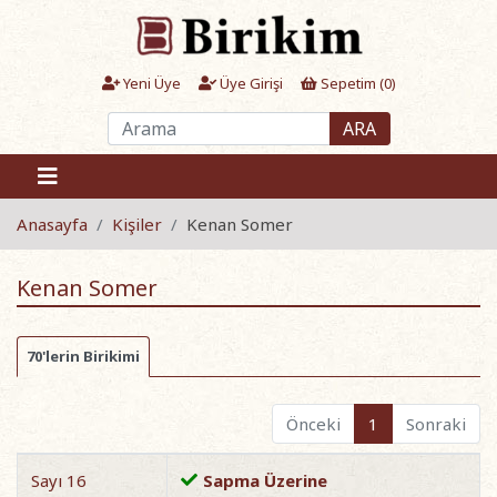
Yeni Üye
Üye Girişi
Sepetim (
0
)
ARA
Anasayfa
Kişiler
Kenan Somer
Kenan Somer
70'lerin Birikimi
Önceki
1
Sonraki
Sayı 16
Sapma Üzerine