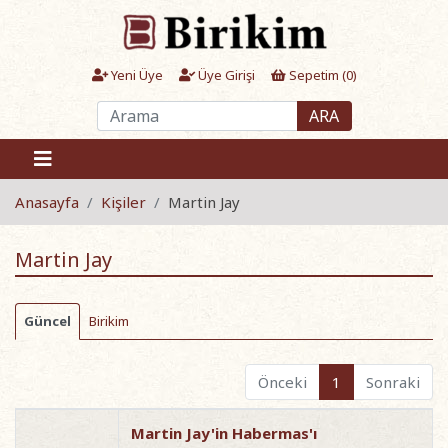
Yeni Üye
Üye Girişi
Sepetim (
0
)
ARA
Anasayfa
Kişiler
Martin Jay
Martin Jay
Güncel
Birikim
Önceki
1
Sonraki
Martin Jay'in Habermas'ı