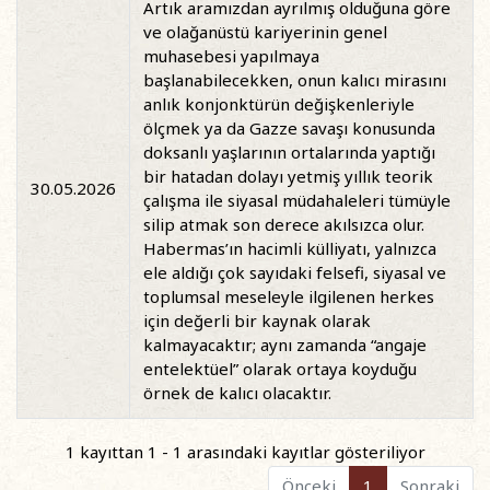
Artık aramızdan ayrılmış olduğuna göre
ve olağanüstü kariyerinin genel
muhasebesi yapılmaya
başlanabilecekken, onun kalıcı mirasını
anlık konjonktürün değişkenleriyle
ölçmek ya da Gazze savaşı konusunda
doksanlı yaşlarının ortalarında yaptığı
bir hatadan dolayı yetmiş yıllık teorik
30.05.2026
çalışma ile siyasal müdahaleleri tümüyle
silip atmak son derece akılsızca olur.
Habermas’ın hacimli külliyatı, yalnızca
ele aldığı çok sayıdaki felsefi, siyasal ve
toplumsal meseleyle ilgilenen herkes
için değerli bir kaynak olarak
kalmayacaktır; aynı zamanda “angaje
entelektüel” olarak ortaya koyduğu
örnek de kalıcı olacaktır.
1 kayıttan 1 - 1 arasındaki kayıtlar gösteriliyor
Önceki
1
Sonraki