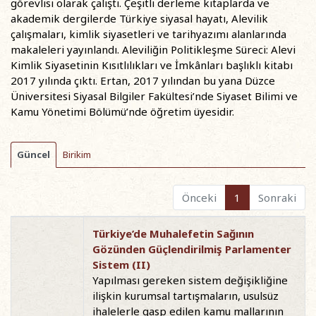
görevlisi olarak çalıştı. Çeşitli derleme kitaplarda ve
akademik dergilerde Türkiye siyasal hayatı, Alevilik
çalışmaları, kimlik siyasetleri ve tarihyazımı alanlarında
makaleleri yayınlandı. Aleviliğin Politikleşme Süreci: Alevi
Kimlik Siyasetinin Kısıtlılıkları ve İmkânları başlıklı kitabı
2017 yılında çıktı. Ertan, 2017 yılından bu yana Düzce
Üniversitesi Siyasal Bilgiler Fakültesi’nde Siyaset Bilimi ve
Kamu Yönetimi Bölümü’nde öğretim üyesidir.
Güncel
Birikim
Önceki
1
Sonraki
Türkiye’de Muhalefetin Sağının
Gözünden Güçlendirilmiş Parlamenter
Sistem (II)
Yapılması gereken sistem değişikliğine
ilişkin kurumsal tartışmaların, usulsüz
ihalelerle gasp edilen kamu mallarının