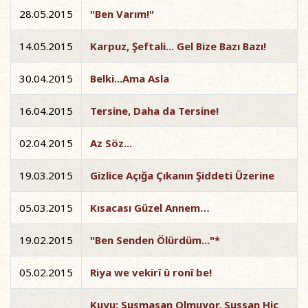
28.05.2015
"Ben Varım!"
14.05.2015
Karpuz, Şeftali... Gel Bize Bazı Bazı!
30.04.2015
Belki...Ama Asla
16.04.2015
Tersine, Daha da Tersine!
02.04.2015
Az Söz...
19.03.2015
Gizlice Açığa Çıkanın Şiddeti Üzerine
05.03.2015
Kısacası Güzel Annem…
19.02.2015
"Ben Senden Ölürdüm..."*
05.02.2015
Riya we vekirî û ronî be!
Kuyu: Susmasan Olmuyor, Sussan Hiç