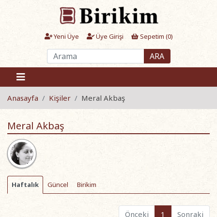
Yeni Üye
Üye Girişi
Sepetim (
0
)
ARA
Anasayfa
Kişiler
Meral Akbaş
Meral Akbaş
Haftalık
Güncel
Birikim
Önceki
1
Sonraki