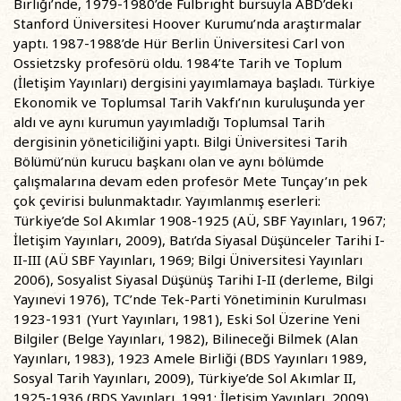
Birliği’nde, 1979-1980’de Fulbright bursuyla ABD’deki
Stanford Üniversitesi Hoover Kurumu’nda araştırmalar
yaptı. 1987-1988’de Hür Berlin Üniversitesi Carl von
Ossietzsky profesörü oldu. 1984’te Tarih ve Toplum
(İletişim Yayınları) dergisini yayımlamaya başladı. Türkiye
Ekonomik ve Toplumsal Tarih Vakfı’nın kuruluşunda yer
aldı ve aynı kurumun yayımladığı Toplumsal Tarih
dergisinin yöneticiliğini yaptı. Bilgi Üniversitesi Tarih
Bölümü’nün kurucu başkanı olan ve aynı bölümde
çalışmalarına devam eden profesör Mete Tunçay’ın pek
çok çevirisi bulunmaktadır. Yayımlanmış eserleri:
Türkiye’de Sol Akımlar 1908-1925 (AÜ, SBF Yayınları, 1967;
İletişim Yayınları, 2009), Batı’da Siyasal Düşünceler Tarihi I-
II-III (AÜ SBF Yayınları, 1969; Bilgi Üniversitesi Yayınları
2006), Sosyalist Siyasal Düşünüş Tarihi I-II (derleme, Bilgi
Yayınevi 1976), TC’nde Tek-Parti Yönetiminin Kurulması
1923-1931 (Yurt Yayınları, 1981), Eski Sol Üzerine Yeni
Bilgiler (Belge Yayınları, 1982), Bilineceği Bilmek (Alan
Yayınları, 1983), 1923 Amele Birliği (BDS Yayınları 1989,
Sosyal Tarih Yayınları, 2009), Türkiye’de Sol Akımlar II,
1925-1936 (BDS Yayınları, 1991; İletişim Yayınları, 2009),