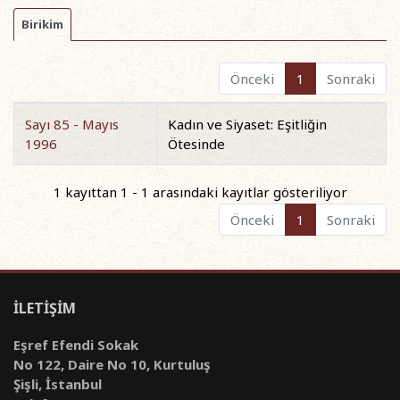
Birikim
Önceki
1
Sonraki
Sayı 85 - Mayıs
Kadın ve Siyaset: Eşitliğin
1996
Ötesinde
1 kayıttan 1 - 1 arasındaki kayıtlar gösteriliyor
Önceki
1
Sonraki
İLETİŞİM
Eşref Efendi Sokak
No 122, Daire No 10, Kurtuluş
Şişli, İstanbul