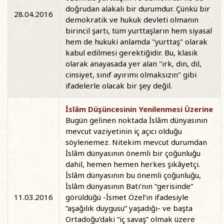
doğrudan alakalı bir durumdur. Çünkü bir
28.04.2016
demokratik ve hukuk devleti olmanın
birincil şartı, tüm yurttaşların hem siyasal
hem de hukuki anlamda "yurttaş" olarak
kabul edilmesi gerektiğidir. Bu, klasik
olarak anayasada yer alan "ırk, din, dil,
cinsiyet, sınıf ayırımı olmaksızın" gibi
ifadelerle olacak bir şey değil.
İslâm Düşüncesinin Yenilenmesi Üzerine
Bugün gelinen noktada İslâm dünyasının
mevcut vaziyetinin iç açıcı olduğu
söylenemez. Nitekim mevcut durumdan
İslâm dünyasının önemli bir çoğunluğu
dahil, hemen hemen herkes şikâyetçi.
İslâm dünyasının bu önemli çoğunluğu,
İslâm dünyasının Batı’nın “gerisinde”
11.03.2016
görüldüğü -İsmet Özel’in ifadesiyle
“aşağılık duygusu” yaşadığı- ve başta
Ortadoğu’daki “iç savaş” olmak üzere