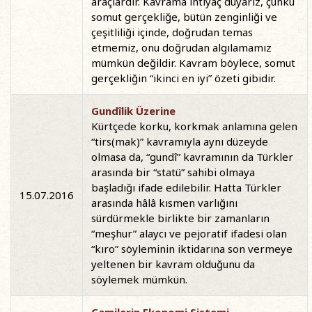
araçlardır. Kavrama ihtiyaç duyarız, çünkü
somut gerçekliğe, bütün zenginliği ve
çeşitliliği içinde, doğrudan temas
etmemiz, onu doğrudan algılamamız
mümkün değildir. Kavram böylece, somut
gerçekliğin “ikinci en iyi” özeti gibidir.
Gundîlik Üzerine
Kürtçede korku, korkmak anlamına gelen
“tirs(mak)” kavramıyla aynı düzeyde
olmasa da, “gundî” kavramının da Türkler
arasında bir “statü” sahibi olmaya
başladığı ifade edilebilir. Hatta Türkler
15.07.2016
arasında hâlâ kısmen varlığını
sürdürmekle birlikte bir zamanların
“meşhur” alaycı ve pejoratif ifadesi olan
“kıro” söyleminin iktidarına son vermeye
yeltenen bir kavram olduğunu da
söylemek mümkün.