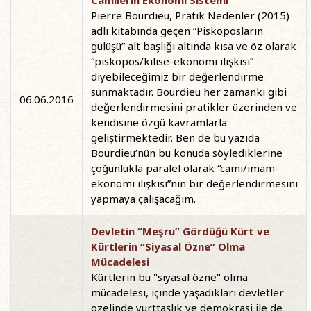
Camilerin Ekonomi Sistemi
Pierre Bourdieu, Pratik Nedenler (2015)
adlı kitabında geçen “Piskoposların
gülüşü” alt başlığı altında kısa ve öz olarak
“piskopos/kilise-ekonomi ilişkisi”
diyebileceğimiz bir değerlendirme
sunmaktadır. Bourdieu her zamanki gibi
06.06.2016
değerlendirmesini pratikler üzerinden ve
kendisine özgü kavramlarla
geliştirmektedir. Ben de bu yazıda
Bourdieu’nün bu konuda söylediklerine
çoğunlukla paralel olarak “cami/imam-
ekonomi ilişkisi”nin bir değerlendirmesini
yapmaya çalışacağım.
Devletin “Meşru” Gördüğü Kürt ve
Kürtlerin “Siyasal Özne” Olma
Mücadelesi
Kürtlerin bu "siyasal özne" olma
mücadelesi, içinde yaşadıkları devletler
özelinde yurttaşlık ve demokrasi ile de