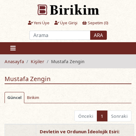
Yeni Üye
Üye Girişi
Sepetim (
0
)
ARA
Anasayfa
Kişiler
Mustafa Zengin
Mustafa Zengin
Güncel
Birikim
Önceki
1
Sonraki
Devletin ve Ordunun İdeolojik Esiri: