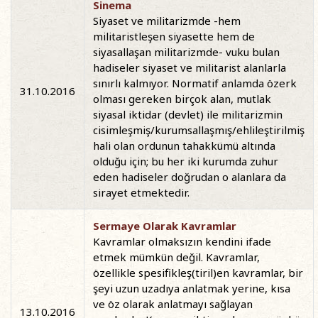
Sinema
Siyaset ve militarizmde -hem
militaristleşen siyasette hem de
siyasallaşan militarizmde- vuku bulan
hadiseler siyaset ve militarist alanlarla
sınırlı kalmıyor. Normatif anlamda özerk
31.10.2016
olması gereken birçok alan, mutlak
siyasal iktidar (devlet) ile militarizmin
cisimleşmiş/kurumsallaşmış/ehlileştirilmiş
hali olan ordunun tahakkümü altında
olduğu için; bu her iki kurumda zuhur
eden hadiseler doğrudan o alanlara da
sirayet etmektedir.
Sermaye Olarak Kavramlar
Kavramlar olmaksızın kendini ifade
etmek mümkün değil. Kavramlar,
özellikle spesifikleş(tiril)en kavramlar, bir
şeyi uzun uzadıya anlatmak yerine, kısa
ve öz olarak anlatmayı sağlayan
13.10.2016