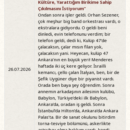
Kültüre, Yarattığım Birikime Sahip
Çıkılmasını İstiyorum”
Ondan sonra işler geldi. Orhan Sezener,
çok meşhur big band orkestrası vardı, o
ekstralara gidiyordu. O geldi beni
dinledi, evin telefonunu verdim; bir
telefon geldi, dedi ki, Kulüp 47’de
çalacaksın, çalar mısın filan yok,
çalacaksın yani. Heyecan, kulüp 47
Ankara’nın en büyük yeri! Menderes
haftada iki üç kere geliyor. İsrailli
26.07.2026
kemancı, çello çalan İtalyan, ben, bir de
Şefik Uygüner diye bir piyanist vardı.
Orada ben baya şey öğrendim. Sonra
annemin arkadaşının ailesinin kulübü,
Babylon, Türkiye’deki ilk Babylon,
Ankara’da, oradan iş geldi. Sonra
İstanbul’da Hilton’da, Ankara’da Ankara
Palas’ta. Bir de sanat okulunu bitirdim
torna-tesviye bölümünü, askerlikte
astsubay olma hakkım vardı, kendi