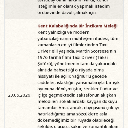
isteğimle er olarak yapmak istedim
orduevinde davul çalmak için.
Kent Kalabalığında Bir İntikam Meleği
Kent yalnızlığı ve modern
yabancılaşmanın muhteşem ifadesi; tüm
zamanların en iyi filmlerinden Taxi
Driver elli yaşında. Martin Scorsese’nin
1976 tarihli filmi Taxi Driver (Taksi
Şoförü), yönetmenin tam da yukarıdaki
alıntıda bahsettiği o rüyada olma
hissiyatı ile açılır. Yağmurlu gecede
caddeler, ıslaklığın yansımalarıyla bir ışık
oyununa dönüşmüştür, renkler fludur ve
23.05.2026
iç içe geçmektedir, saksafonun akışkan
melodileri sokaklardaki kaygan dokuyu
tamamlar. Ama, ancak, duygusunu çok iyi
hatırladığımız ama sözcüklere asla
dökemediğimiz bir rüyada olabileceği
şekilde; o uçucu, sakin ve romantik akan