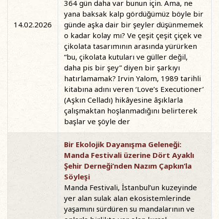
364 gün daha var bunun için. Ama, ne
yana baksak kalp gördüğümüz böyle bir
14.02.2026
günde aşka dair bir şeyler düşünmemek
o kadar kolay mı? Ve çeşit çeşit çiçek ve
çikolata tasarımının arasında yürürken
“bu, çikolata kutuları ve güller değil,
daha pis bir şey” diyen bir şarkıyı
hatırlamamak? Irvin Yalom, 1989 tarihli
kitabına adını veren ‘Love’s Executioner’
(Aşkın Celladı) hikâyesine âşıklarla
çalışmaktan hoşlanmadığını belirterek
başlar ve şöyle der
Bir Ekolojik Dayanışma Geleneği:
Manda Festivali üzerine Dört Ayaklı
Şehir Derneği’nden Nazım Çapkın’la
Söyleşi
Manda Festivali, İstanbul’un kuzeyinde
yer alan sulak alan ekosistemlerinde
yaşamını sürdüren su mandalarının ve