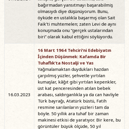
bağırmadan yansıtmayı başarabilmiş
olmasıydı diye düşünüyorum. Bunu,
öyküde en ustalıkla başarmış olan Sait
Faik’ti muhtemelen; zaten Levi de aynı
konuşmada onu “gerçek ustalarından
biri” olarak kabul ettiğini söylüyordu.
16 Mart 1964 Tehciri'ni Edebiyatın
İçinden Düşünmek: Kafamda Bir
Tuhaflık’ta Nostalji ve Yas
Yağmalamaktan duydukları hazdan
çarpılmış yüzler, şehvetle yırtılan
kumaşlar, kâğıt gibi yırtılan kepenkler,
üst kat penceresinden atılan bebek
16.03.2023
arabası, saldırganlıkla ya da can havliyle
Türk bayrağı, Atatürk büstü, Fatih
resmine sarılanların yüzleri tam da
böyle. 50 yıllık ara tuhaf bir zaman
makinesi etkisi de yaratıyor. Bir kere, bu
görüntüler büyük ölçüde, 50 yıl