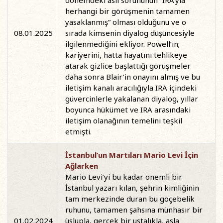
dönemdeki asıl sorununun “IRA’yla
herhangi bir görüşmenin tamamen
yasaklanmış” olması olduğunu ve o
08.01.2025
sırada kimsenin diyalog düşüncesiyle
ilgilenmediğini ekliyor. Powell’ın;
kariyerini, hatta hayatını tehlikeye
atarak gizlice başlattığı görüşmeler
daha sonra Blair’in onayını almış ve bu
iletişim kanalı aracılığıyla IRA içindeki
güvercinlerle yakalanan diyalog, yıllar
boyunca hükümet ve IRA arasındaki
iletişim olanağının temelini teşkil
etmişti.
İstanbul’un Martıları Mario Levi İçin
Ağlarken
Mario Levi’yi bu kadar önemli bir
İstanbul yazarı kılan, şehrin kimliğinin
tam merkezinde duran bu göçebelik
ruhunu, tamamen şahsına münhasır bir
01.02.2024
üslupla, gerçek bir ustalıkla, asla