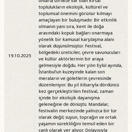
onlarla birlikte var olan kırsal
toplulukların ekolojik, kültürel ve
toplumsal önemini görünür kılmayı
amaçlayan bir buluşmadır. Bir etkinlik
olmanın yanı sıra, kent ile doğa
arasındaki kopuk bağları onarmaya
yönelik bir kamusal karşılaşma alanı
olarak düşünülmüştür. Festival,
bölgedeki üreticiler, çevre savunucuları
19.10.2025
ve kültür aktörlerinin bir araya
gelmesiyle doğdu. Her yılın Eylül ayında,
İstanbul’un kuzeyinde kalan son
meraların ve göletlerin çevresinde
düzenleniyor. Bu yıl itibarıyla dördüncü
kez gerçekleştirilen festival, zaman
içinde bir ekolojik dayanışma
geleneğine de dönüştü. Mandalar,
festivalin merkezinde yalnızca bir tür
olarak değil; suyun, toprağın ve ortak
yaşamın sürekliliğini temsil eden bir
canlı olarak yer alıyor. Dolayısıyla