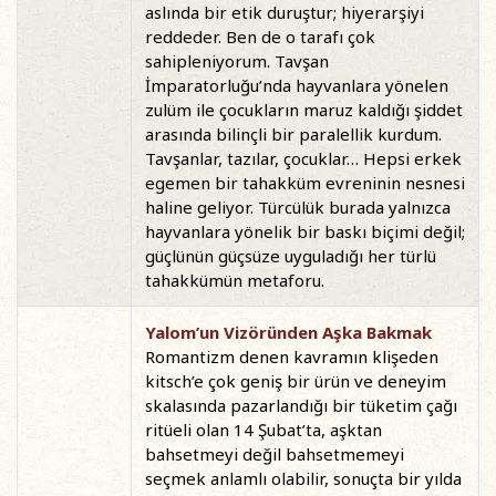
aslında bir etik duruştur; hiyerarşiyi
reddeder. Ben de o tarafı çok
sahipleniyorum. Tavşan
İmparatorluğu’nda hayvanlara yönelen
zulüm ile çocukların maruz kaldığı şiddet
arasında bilinçli bir paralellik kurdum.
Tavşanlar, tazılar, çocuklar… Hepsi erkek
egemen bir tahakküm evreninin nesnesi
haline geliyor. Türcülük burada yalnızca
hayvanlara yönelik bir baskı biçimi değil;
güçlünün güçsüze uyguladığı her türlü
tahakkümün metaforu.
Yalom’un Vizöründen Aşka Bakmak
Romantizm denen kavramın klişeden
kitsch’e çok geniş bir ürün ve deneyim
skalasında pazarlandığı bir tüketim çağı
ritüeli olan 14 Şubat’ta, aşktan
bahsetmeyi değil bahsetmemeyi
seçmek anlamlı olabilir, sonuçta bir yılda