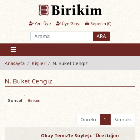
Yeni Üye
Üye Girişi
Sepetim (
0
)
ARA
Anasayfa
Kişiler
N. Buket Cengiz
N. Buket Cengiz
Güncel
Birikim
Önceki
1
Sonraki
Okay Temiz’le Söyleşi: “Ürettiğim