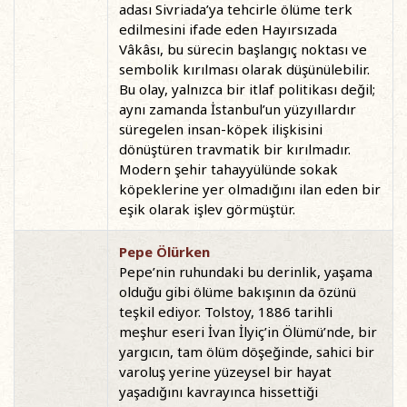
adası Sivriada’ya tehcirle ölüme terk
edilmesini ifade eden Hayırsızada
Vâkâsı, bu sürecin başlangıç noktası ve
sembolik kırılması olarak düşünülebilir.
Bu olay, yalnızca bir itlaf politikası değil;
aynı zamanda İstanbul’un yüzyıllardır
süregelen insan-köpek ilişkisini
dönüştüren travmatik bir kırılmadır.
Modern şehir tahayyülünde sokak
köpeklerine yer olmadığını ilan eden bir
eşik olarak işlev görmüştür.
Pepe Ölürken
Pepe’nin ruhundaki bu derinlik, yaşama
olduğu gibi ölüme bakışının da özünü
teşkil ediyor. Tolstoy, 1886 tarihli
meşhur eseri İvan İlyiç’in Ölümü’nde, bir
yargıcın, tam ölüm döşeğinde, sahici bir
varoluş yerine yüzeysel bir hayat
yaşadığını kavrayınca hissettiği