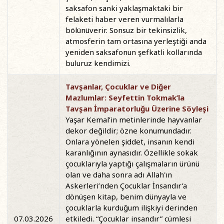
saksafon sanki yaklaşmaktaki bir
felaketi haber veren vurmalılarla
bölünüverir. Sonsuz bir tekinsizlik,
atmosferin tam ortasına yerleştiği anda
yeniden saksafonun şefkatli kollarında
buluruz kendimizi.
Tavşanlar, Çocuklar ve Diğer
Mazlumlar: Seyfettin Tokmak’la
Tavşan İmparatorluğu Üzerine Söyleşi
Yaşar Kemal’in metinlerinde hayvanlar
dekor değildir; özne konumundadır.
Onlara yönelen şiddet, insanın kendi
karanlığının aynasıdır. Özellikle sokak
çocuklarıyla yaptığı çalışmaların ürünü
olan ve daha sonra adı Allah'ın
Askerleri’nden Çocuklar İnsandır’a
dönüşen kitap, benim dünyayla ve
çocuklarla kurduğum ilişkiyi derinden
07.03.2026
etkiledi. “Çocuklar insandır” cümlesi