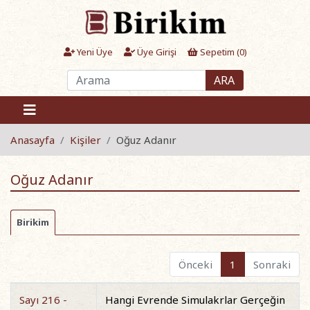
Yeni Üye
Üye Girişi
Sepetim (
0
)
ARA
Anasayfa
Kişiler
Oğuz Adanır
Oğuz Adanır
Birikim
Önceki
1
Sonraki
Sayı 216 -
Hangi Evrende Simulakrlar Gerçeğin