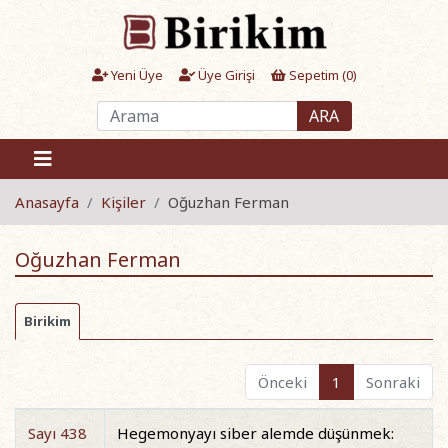
Yeni Üye
Üye Girişi
Sepetim (
0
)
ARA
Anasayfa
Kişiler
Oğuzhan Ferman
Oğuzhan Ferman
Birikim
Önceki
1
Sonraki
Sayı 438
Hegemonyayı siber alemde düşünmek: