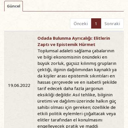
Güncel
Önceki
1
Sonraki
Odada Bulunma Ayrıcalığı: Elitlerin
Zaptı ve Epistemik Hürmet
Toplumsal adaleti sağlama çabalarının
ve bilgi ekonomisinin önündeki en
büyük zorluk, güçsüz kılınmış grupların
çektiği, ilginin dağılımından kaynaklı ya
da kişiler arası epistemik sıkıntıları en
hassas çerçevede ve en isabetli şekilde
19.06.2022
tarif edecek daha fazla jargonun
eksikliği değildir. Asıl tehlike, bilginin
üretimi ve dağılımı üzerinde halkın güç
sahibi olması için gereken; özellikle de
etkili politik eylemleri çoğaltacak veya
elitler tarafından el konulmasını
engelleyecek pratik ve maddi