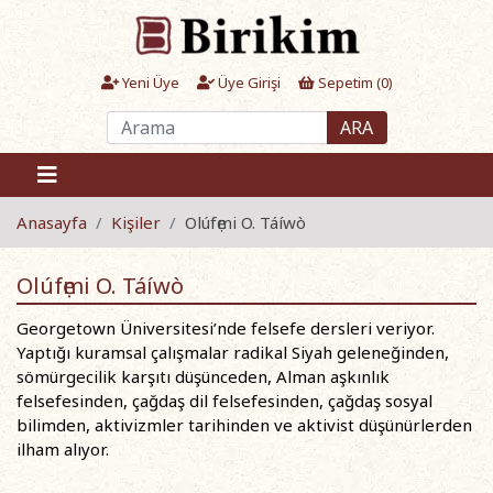
Yeni Üye
Üye Girişi
Sepetim (
0
)
ARA
Anasayfa
Kişiler
Olúfẹmi O. Táíwò
Olúfẹmi O. Táíwò
Georgetown Üniversitesi’nde felsefe dersleri veriyor.
Yaptığı kuramsal çalışmalar radikal Siyah geleneğinden,
sömürgecilik karşıtı düşünceden, Alman aşkınlık
felsefesinden, çağdaş dil felsefesinden, çağdaş sosyal
bilimden, aktivizmler tarihinden ve aktivist düşünürlerden
ilham alıyor.