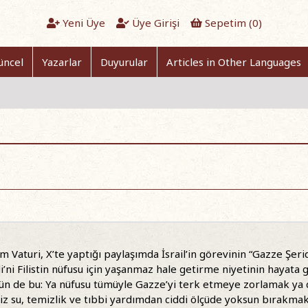
Yeni Üye
Üye Girişi
Sepetim (
0
)
üncel
Yazarlar
Duyurular
Articles in Other Languages
m Vaturi, X’te yaptığı paylaşımda İsrail’in görevinin “Gazze Şer
di’ni Filistin nüfusu için yaşanmaz hale getirme niyetinin hayata g
ün de bu: Ya nüfusu tümüyle Gazze’yi terk etmeye zorlamak y
 su, temizlik ve tıbbi yardımdan ciddi ölçüde yoksun bırakmak s