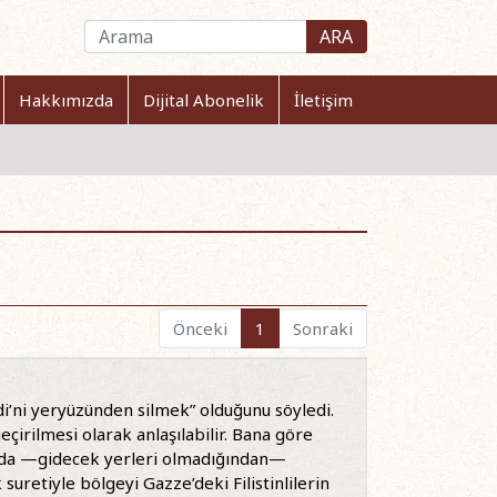
ARA
Hakkımızda
Dijital Abonelik
İletişim
Önceki
1
Sonraki
idi’ni yeryüzünden silmek” olduğunu söyledi.
eçirilmesi olarak anlaşılabilir. Bana göre
a da —gidecek yerleri olmadığından—
uretiyle bölgeyi Gazze’deki Filistinlilerin