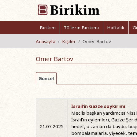
Birikim
70'lerin Birikimi
Haftalık
G
Anasayfa
Kişiler
Omer Bartov
Omer Bartov
Güncel
İsrail’in Gazze soykırımı
Meclis başkan yardımcısı Nissi
İsrail’in eylemleri, Gazze Şeri
21.07.2025
hedef, o zaman da buydu, bug
bombalamalarla, yiyecek, temiz