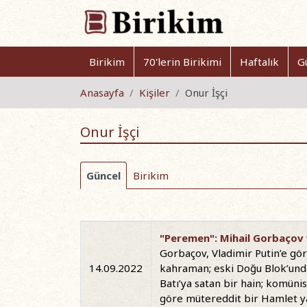
Birikim
70'lerin Birikimi
Haftalık
G
Anasayfa
Kişiler
Onur İşçi
Onur İşçi
Güncel
Birikim
"Peremen": Mihail Gorbaçov v
Gorbaçov, Vladimir Putin’e göre
14.09.2022
kahraman; eski Doğu Blok’unda
Batı’ya satan bir hain; komüni
göre mütereddit bir Hamlet yah