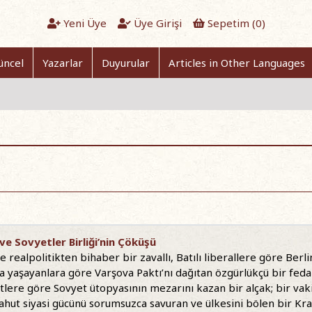
Yeni Üye
Üye Girişi
Sepetim (
0
)
üncel
Yazarlar
Duyurular
Articles in Other Languages
e Sovyetler Birliği’nin Çöküşü
 realpolitikten bihaber bir zavallı, Batılı liberallere göre Berli
 yaşayanlara göre Varşova Paktı’nı dağıtan özgürlükçü bir fedai
stlere göre Sovyet ütopyasının mezarını kazan bir alçak; bir vak
ut siyasi gücünü sorumsuzca savuran ve ülkesini bölen bir Kral