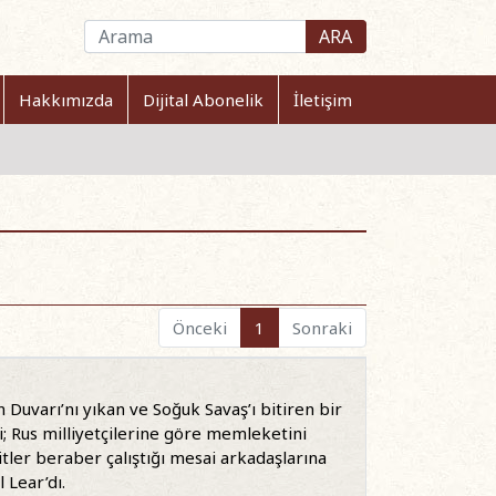
ARA
Hakkımızda
Dijital Abonelik
İletişim
Önceki
1
Sonraki
n Duvarı’nı yıkan ve Soğuk Savaş’ı bitiren bir
; Rus milliyetçilerine göre memleketini
itler beraber çalıştığı mesai arkadaşlarına
 Lear’dı.