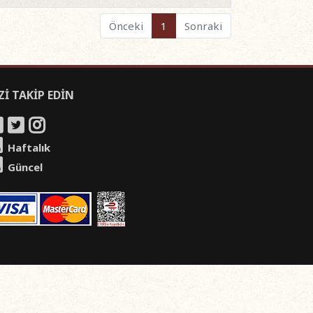
Önceki
1
Sonraki
Zİ TAKİP EDİN
Haftalık
Güncel