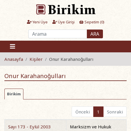
Yeni Üye
Üye Girişi
Sepetim (
0
)
ARA
Anasayfa
Kişiler
Onur Karahanoğulları
Onur Karahanoğulları
Birikim
Önceki
1
Sonraki
Sayı 173 - Eylül 2003
Marksizm ve Hukuk