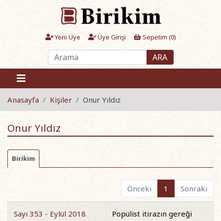
Yeni Üye
Üye Girişi
Sepetim (
0
)
ARA
Anasayfa
Kişiler
Onur Yıldız
Onur Yıldız
Birikim
Önceki
1
Sonraki
Sayı 353 - Eylül 2018
Popülist itirazın gereği