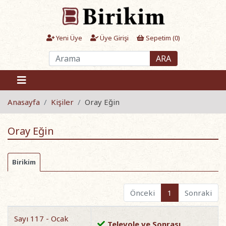
Yeni Üye
Üye Girişi
Sepetim (
0
)
ARA
Anasayfa
Kişiler
Oray Eğin
Oray Eğin
Birikim
Önceki
1
Sonraki
Sayı 117 - Ocak
Televole ve Sonrası