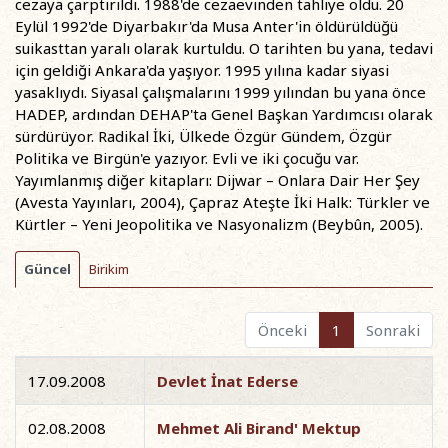
cezaya çarptırıldı. 1988'de cezaevinden tahliye oldu. 20
Eylül 1992'de Diyarbakır'da Musa Anter'in öldürüldüğü
suikasttan yaralı olarak kurtuldu. O tarihten bu yana, tedavi
için geldiği Ankara'da yaşıyor. 1995 yılına kadar siyasi
yasaklıydı. Siyasal çalışmalarını 1999 yılından bu yana önce
HADEP, ardından DEHAP'ta Genel Başkan Yardımcısı olarak
sürdürüyor. Radikal İki, Ülkede Özgür Gündem, Özgür
Politika ve Birgün'e yazıyor. Evli ve iki çocuğu var.
Yayımlanmış diğer kitapları: Dijwar – Onlara Dair Her Şey
(Avesta Yayınları, 2004), Çapraz Ateşte İki Halk: Türkler ve
Kürtler – Yeni Jeopolitika ve Nasyonalizm (Beybûn, 2005).
Güncel
Birikim
Önceki
1
Sonraki
17.09.2008
Devlet İnat Ederse
02.08.2008
Mehmet Ali Birand' Mektup