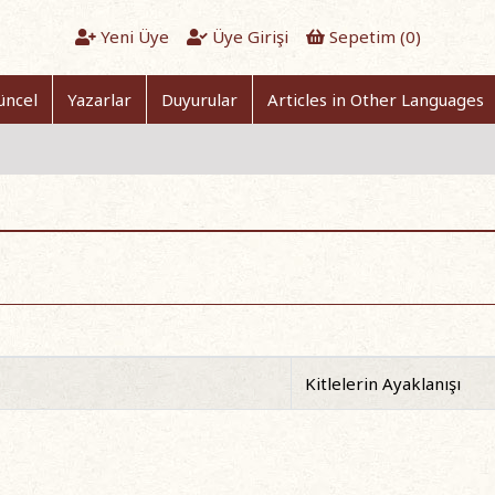
Yeni Üye
Üye Girişi
Sepetim (
0
)
üncel
Yazarlar
Duyurular
Articles in Other Languages
Kitlelerin Ayaklanışı