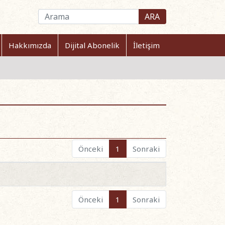
ARA
Hakkımızda
Dijital Abonelik
İletişim
Önceki
1
Sonraki
Önceki
1
Sonraki