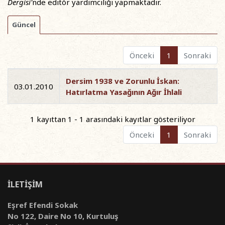
Dergisi'
nde editör yardımcılığı yapmaktadır.
Güncel
Önceki
1
Sonraki
Dersim 1938 ve Zorunlu İskan:
03.01.2010
Hatırlatma Yasağının Ağır İhlali
1 kayıttan 1 - 1 arasındaki kayıtlar gösteriliyor
Önceki
1
Sonraki
İLETİŞİM
Eşref Efendi Sokak
No 122, Daire No 10, Kurtuluş