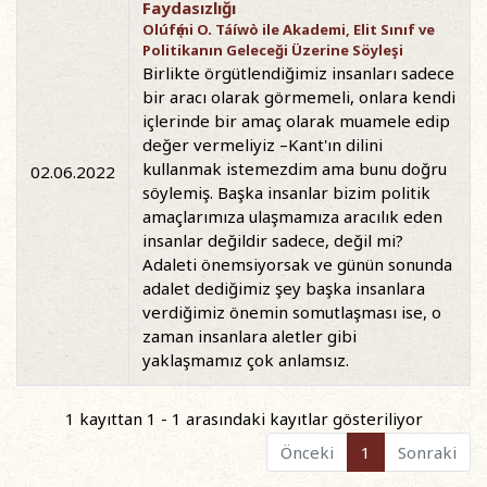
Faydasızlığı
Olúfẹ́mi O. Táíwò ile Akademi, Elit Sınıf ve
Politikanın Geleceği Üzerine Söyleşi
Birlikte örgütlendiğimiz insanları sadece
bir aracı olarak görmemeli, onlara kendi
içlerinde bir amaç olarak muamele edip
değer vermeliyiz –Kant'ın dilini
kullanmak istemezdim ama bunu doğru
02.06.2022
söylemiş. Başka insanlar bizim politik
amaçlarımıza ulaşmamıza aracılık eden
insanlar değildir sadece, değil mi?
Adaleti önemsiyorsak ve günün sonunda
adalet dediğimiz şey başka insanlara
verdiğimiz önemin somutlaşması ise, o
zaman insanlara aletler gibi
yaklaşmamız çok anlamsız.
1 kayıttan 1 - 1 arasındaki kayıtlar gösteriliyor
Önceki
1
Sonraki