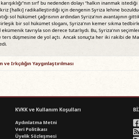
 karışıklığı”nın sırf bu nedenden dolayı “halkın inanmak istediği 
kriz [halkı] radikalleştirdiği için dengenin Syriza lehine bozuld
tığı sol hükümet çağrısının ardından Syriza’nın avantajının gitt
irleşik bir sol hükümet sloganı, Syriza’nın kemer sıkma tedbirler
l ekümenik tavrıyla son derece tutarlıydı. Bu, Syriza’nın seçimle
e ters düşmesine de yol açtı. Ancak sonuçta her iki rakibi de M
edi.
m ve Irkçılığın Yaygınlaştırılması
KVKK ve Kullanım Koşulları
Bİ
Aydınlatma Metni
Veri Politikası
Üyelik Sözleşmesi