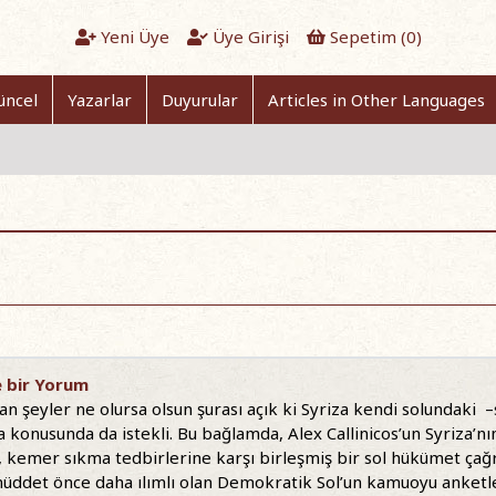
Yeni Üye
Üye Girişi
Sepetim (
0
)
üncel
Yazarlar
Duyurular
Articles in Other Languages
e bir Yorum
ıran şeyler ne olursa olsun şurası açık ki Syriza kendi solundaki
onusunda da istekli. Bu bağlamda, Alex Callinicos’un Syriza’nın yük
 kemer sıkma tedbirlerine karşı birleşmiş bir sol hükümet çağrıs
müddet önce daha ılımlı olan Demokratik Sol’un kamuoyu anketle