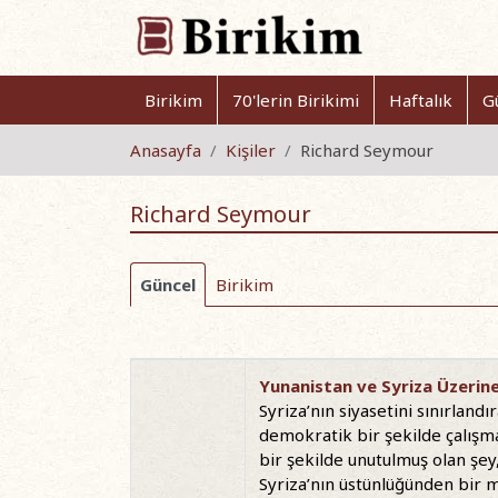
Birikim
70'lerin Birikimi
Haftalık
G
Anasayfa
Kişiler
Richard Seymour
Richard Seymour
Güncel
Birikim
Yunanistan ve Syriza Üzerin
Syriza’nın siyasetini sınırland
demokratik bir şekilde çalışma k
bir şekilde unutulmuş olan şey,
Syriza’nın üstünlüğünden bir 