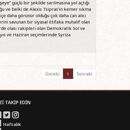
şeye” güçlü bir şekilde sarılmasına yol açtığı
uğu ve belki de Alexis Tsipras’ın kemer sıkma
ikçe daha görünür olduğu çok daha can alıcı
ini savunan bir siyasal ittifaka muhalif olan
rde olası rakipleri olan Demokratik Sol ve
ayıs ve Haziran seçimlerinde Syriza
Önceki
1
Sonraki
Zİ TAKİP EDİN
Haftalık