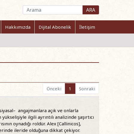
ARA
Hakkımızda
Dijital Abonelik
İletişim
Önceki
1
Sonraki
 –siyasal– angajmanlara açık ve onlarla
selişiyle ilgili ayrıntılı analizinde şaşırtıcı
ının oynadığı roldür. Alex [Callinicos],
rinde ileride olduğuna dikkat çekiyor.