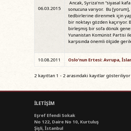
Ancak, Syriza’nın “siyasal kafa
06.03.2015
sonucuna varıyor. Bu [yorum], 
tedbirlerine direnmek için yap
bir noktayı gözden kaçırıyor. B
birleşmiş bir sol’a dönük gene
Yunanistan Komünist Partisi il
karşısında önemli ölçüde geril
10.08.2011
Oslo'nun Ertesi: Avrupa, İsla
2 kayıttan 1 - 2 arasındaki kayıtlar gösteriliyor
İLETİŞİM
Eşref Efendi Sokak
No 122, Daire No 10, Kurtuluş
Şişli, İstanbul