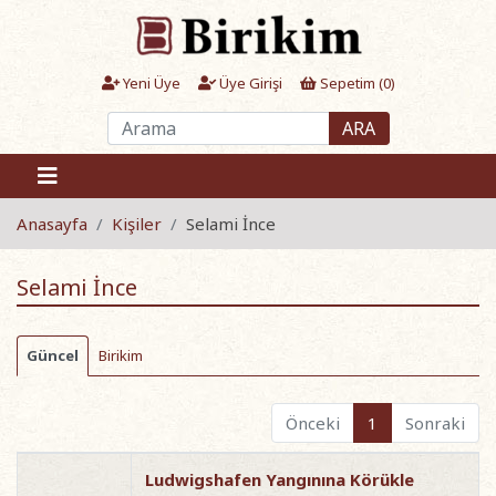
Yeni Üye
Üye Girişi
Sepetim (
0
)
ARA
Anasayfa
Kişiler
Selami İnce
Selami İnce
Güncel
Birikim
Önceki
1
Sonraki
Ludwigshafen Yangınına Körükle