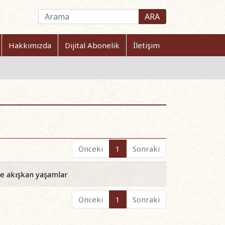
ARA
Hakkımızda
Dijital Abonelik
İletişim
Önceki
1
Sonraki
e akışkan yaşamlar
Önceki
1
Sonraki