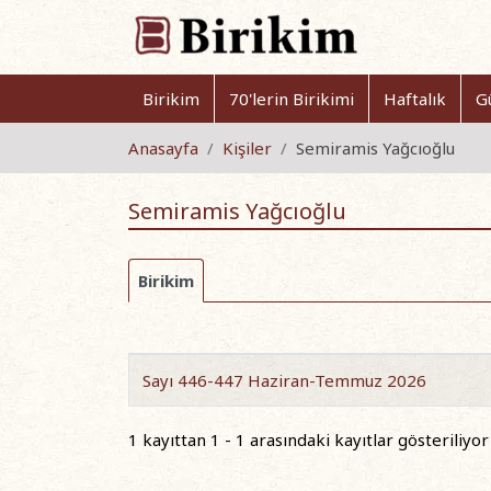
Birikim
70'lerin Birikimi
Haftalık
G
Anasayfa
Kişiler
Semiramis Yağcıoğlu
Semiramis Yağcıoğlu
Birikim
Sayı 446-447 Haziran-Temmuz 2026
1 kayıttan 1 - 1 arasındaki kayıtlar gösteriliyor