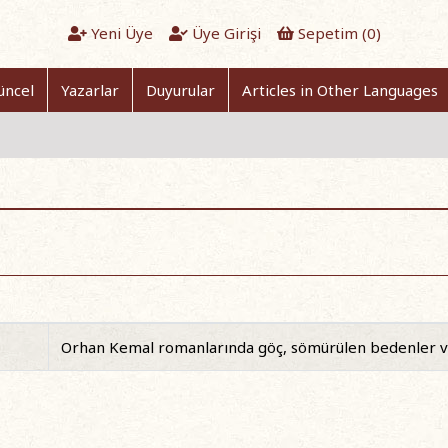
Yeni Üye
Üye Girişi
Sepetim (
0
)
üncel
Yazarlar
Duyurular
Articles in Other Languages
Orhan Kemal romanlarında göç, sömürülen bedenler v