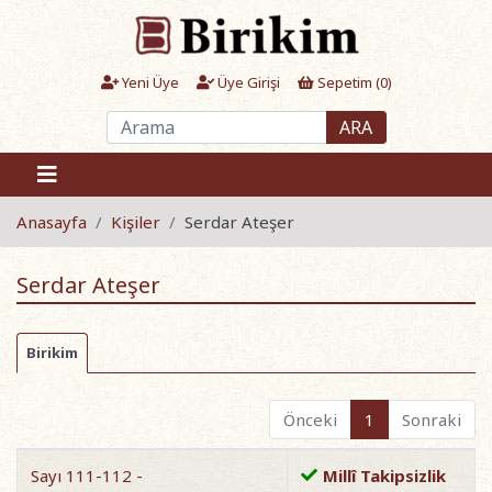
Yeni Üye
Üye Girişi
Sepetim (
0
)
ARA
Anasayfa
Kişiler
Serdar Ateşer
Serdar Ateşer
Birikim
Önceki
1
Sonraki
Sayı 111-112 -
Millî Takipsizlik