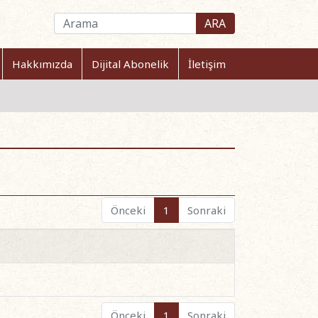
ARA
Hakkımızda
Dijital Abonelik
İletişim
Önceki
1
Sonraki
Önceki
1
Sonraki