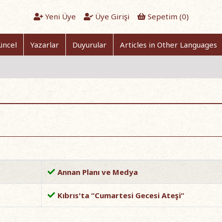
Yeni Üye
Üye Girişi
Sepetim (
0
)
üncel
Yazarlar
Duyurular
Articles in Other Languages
Annan Planı ve Medya
Kıbrıs'ta “Cumartesi Gecesi Ateşi“