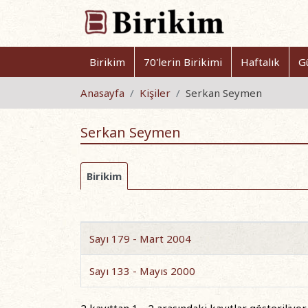
Birikim
70'lerin Birikimi
Haftalık
G
Anasayfa
Kişiler
Serkan Seymen
Serkan Seymen
Birikim
Sayı 179 - Mart 2004
Sayı 133 - Mayıs 2000
2 kayıttan 1 - 2 arasındaki kayıtlar gösteriliyor