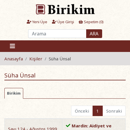
Yeni Üye
Üye Girişi
Sepetim (
0
)
ARA
Anasayfa
Kişiler
Süha Ünsal
Süha Ünsal
Birikim
Önceki
1
Sonraki
Mardin: Aidiyet ve
Sayı 124 - Ağustos 1999