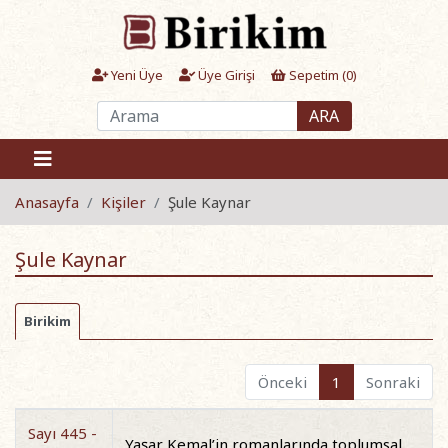
Yeni Üye
Üye Girişi
Sepetim (
0
)
ARA
Anasayfa
Kişiler
Şule Kaynar
Şule Kaynar
Birikim
Önceki
1
Sonraki
Sayı 445 -
Yaşar Kemal’in romanlarında toplumsal