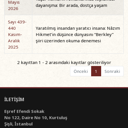
Mayıs
dayanışma: Bir arada, dostça yaşam
2026
Sayı 439-
440
Yaratılmış insandan yaratıcı insana: Nâzım
Kasım-
Hikmet’in düşünce dünyasını “Berkley”
Aralık
şiiri üzerinden okuma denemesi
2025
2 kayıttan 1 - 2 arasındaki kayıtlar gösteriliyor
Önceki
1
Sonraki
İLETİŞİM
Eşref Efendi Sokak
No 122, Daire No 10, Kurtuluş
Şişli, İstanbul