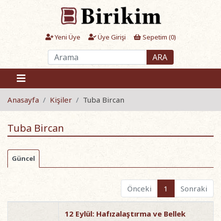
Yeni Üye
Üye Girişi
Sepetim (
0
)
ARA
Anasayfa
Kişiler
Tuba Bircan
Tuba Bircan
Güncel
Önceki
1
Sonraki
12 Eylül: Hafızalaştırma ve Bellek