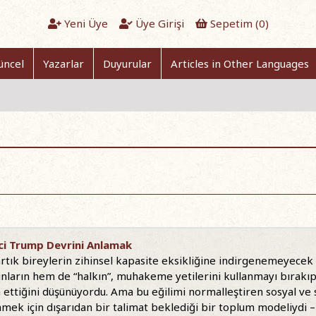
Yeni Üye
Üye Girişi
Sepetim (
0
)
üncel
Yazarlar
Duyurular
Articles in Other Languages
kinci Trump Devrini Anlamak
rtık bireylerin zihinsel kapasite eksikliğine indirgenemeyecek bi
ınların hem de “halkın”, muhakeme yetilerini kullanmayı bırakıp
ettiğini düşünüyordu. Ama bu eğilimi normalleştiren sosyal ve 
ek için dışarıdan bir talimat beklediği bir toplum modeliydi – ki