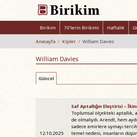
Birikim
70'lerin Birikimi
Haftalık
G
Anasayfa
Kişiler
William Davies
William Davies
Güncel
Saf Aptallığın Eleştirisi – İ
Toplumsal ölçekteki aptallık, a
de olmalıydı. Arendt, hem ayd
sadece emirlere uymayı tercih 
12.10.2025
temel nedeni, insanların düşünm