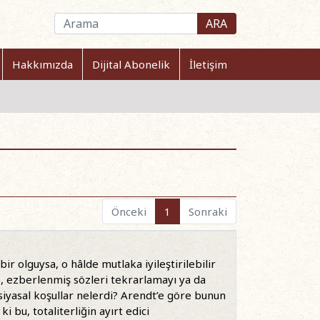
ARA
Hakkımızda
Dijital Abonelik
İletişim
Önceki
1
Sonraki
r olguysa, o hâlde mutlaka iyileştirilebilir
, ezberlenmiş sözleri tekrarlamayı ya da
siyasal koşullar nelerdi? Arendt’e göre bunun
 bu, totaliterliğin ayırt edici