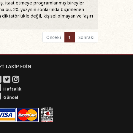
mış, itaat etmeye programlanmış bireyler
ma bu, 20. yüzyılın sonlarında biçimlenen
iktatörlükle değil, kişisel olmayan ve “aşırı
Önceki
1
Sonraki
Zİ TAKİP EDİN
Haftalık
Güncel