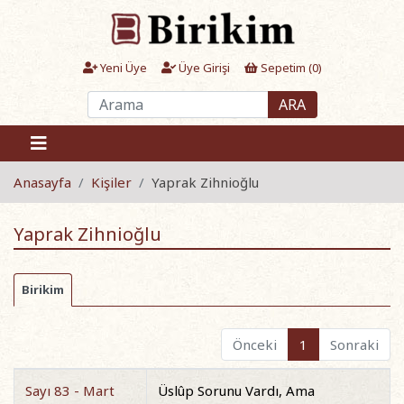
Yeni Üye
Üye Girişi
Sepetim (
0
)
ARA
Anasayfa
Kişiler
Yaprak Zihnioğlu
Yaprak Zihnioğlu
Birikim
Önceki
1
Sonraki
Sayı 83 - Mart
Üslûp Sorunu Vardı, Ama