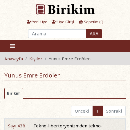
Yeni Üye
Üye Girişi
Sepetim (
0
)
ARA
Anasayfa
Kişiler
Yunus Emre Erdölen
Yunus Emre Erdölen
Birikim
Önceki
1
Sonraki
Sayı 438
Tekno-liberteryenizmden tekno-