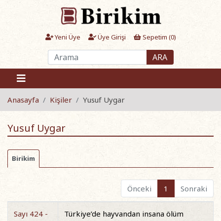
Yeni Üye
Üye Girişi
Sepetim (
0
)
ARA
Anasayfa
Kişiler
Yusuf Uygar
Yusuf Uygar
Birikim
Önceki
1
Sonraki
Sayı 424 -
Türkiye’de hayvandan insana ölüm