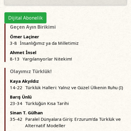
Dijital Abonelik
Geçen Ayın Birikimi
Ömer Laçiner
3-8
İnsanlığımız ya da Milletimiz
Ahmet İnsel
8-13
Yargılanıyorlar Nitekim!
Olayımız Türklük!
Kaya Akyıldız
14-22
Türklük Halleri: Yalnız ve Güzel Ülkenin Ruhu (I)
Barış Ünlü
23-34
Türklüğün Kısa Tarihi
Sinan T. Gülhan
35-42
Paralel Dünyalara Giriş: Erzurum'da Türklük ve
Alternatif Modeller