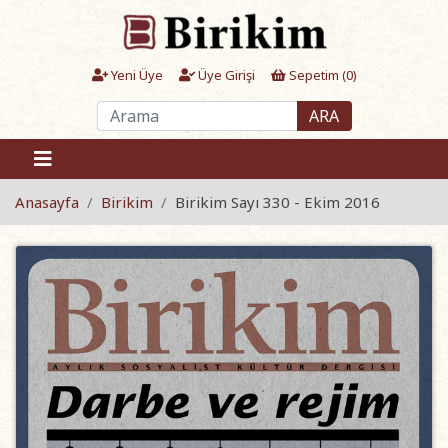
Yeni Üye
Üye Girişi
Sepetim (
0
)
ARA
Anasayfa
Birikim
Birikim Sayı 330 - Ekim 2016