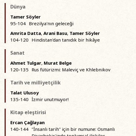
Dünya
Tamer Söyler
95-104
Brezilya'nın geleceği
Amrita Datta
,
Arani Basu
,
Tamer Söyler
104-120
Hindistan'dan tanıdık bir hikâye
Sanat
Ahmet Tulgar
,
Murat Belge
120-135
Rus fütürizmi: Maleviç ve Khlebnikov
Tarih ve milliyetçilik
Talat Ulusoy
135-140
İzmir unutmuyor!
Kitap eleştirisi
Ercan Çağlayan
140-144
"İnsanlı tarih" için bir numune: Osmanlı
Diyarbekir'inde toplumsal ilişkiler