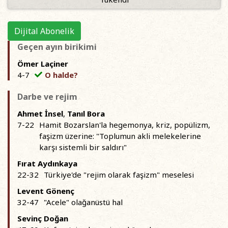
Dijital Abonelik
Geçen ayın birikimi
Ömer Laçiner
4-7
O halde?
Darbe ve rejim
Ahmet İnsel
,
Tanıl Bora
7-22
Hamit Bozarslan'la hegemonya, kriz, popülizm,
faşizm üzerine: "Toplumun akli melekelerine
karşı sistemli bir saldırı"
Fırat Aydınkaya
22-32
Türkiye'de "rejim olarak faşizm" meselesi
Levent Gönenç
32-47
"Acele" olağanüstü hal
Sevinç Doğan