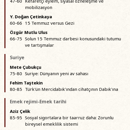
47-60
Kefaretçi eylem, siyasal özneleşme ve
mobilizasyon
Y. Doğan Çetinkaya
60-66
15 Temmuz versus Gezi
Özgür Mutlu Ulus
66-75
Solun 15 Temmuz darbesi konusundaki tutumu
ve tartışmalar
Suriye
Mete Çubukçu
75-80
Suriye: Dünyanın yeni av sahası
Fehim Taştekin
80-85
Türk'ün Mercidabık'ından cihatçının Dabık'ına
Emek rejimi-Emek tarihi
Aziz Çelik
85-95
Sosyal sigortalara bir taarruz daha: Zorunlu
bireysel emeklilik sistemi