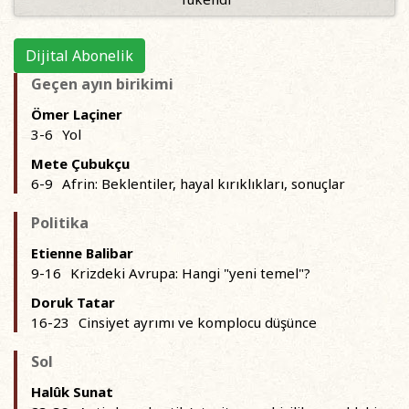
Dijital Abonelik
Geçen ayın birikimi
Ömer Laçiner
3-6
Yol
Mete Çubukçu
6-9
Afrin: Beklentiler, hayal kırıklıkları, sonuçlar
Politika
Etienne Balibar
9-16
Krizdeki Avrupa: Hangi "yeni temel"?
Doruk Tatar
16-23
Cinsiyet ayrımı ve komplocu düşünce
Sol
Halûk Sunat