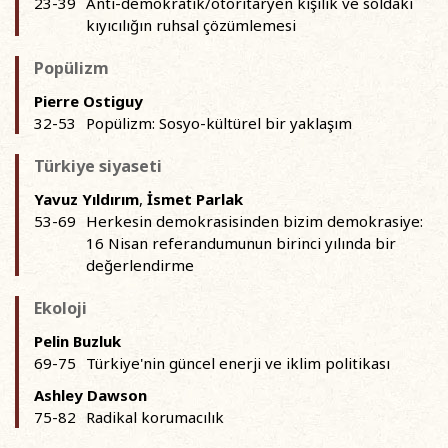
23-39
Anti-demokratik/otoritaryen kişilik ve soldaki
kıyıcılığın ruhsal çözümlemesi
Popülizm
Pierre Ostiguy
32-53
Popülizm: Sosyo-kültürel bir yaklaşım
Türkiye siyaseti
Yavuz Yıldırım
,
İsmet Parlak
53-69
Herkesin demokrasisinden bizim demokrasiye:
16 Nisan referandumunun birinci yılında bir
değerlendirme
Ekoloji
Pelin Buzluk
69-75
Türkiye'nin güncel enerji ve iklim politikası
Ashley Dawson
75-82
Radikal korumacılık