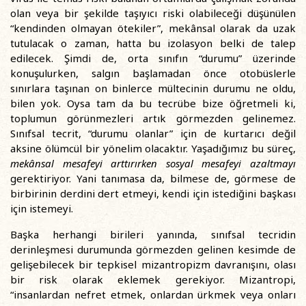
olan veya bir şekilde taşıyıcı riski olabileceği düşünülen
“kendinden olmayan ötekiler”, mekânsal olarak da uzak
tutulacak o zaman, hatta bu izolasyon belki de talep
edilecek. Şimdi de, orta sınıfın “durumu” üzerinde
konuşulurken, salgın başlamadan önce otobüslerle
sınırlara taşınan on binlerce mültecinin durumu ne oldu,
bilen yok. Oysa tam da bu tecrübe bize öğretmeli ki,
toplumun görünmezleri artık görmezden gelinemez.
Sınıfsal tecrit, “durumu olanlar” için de kurtarıcı değil
aksine ölümcül bir yönelim olacaktır. Yaşadığımız bu süreç,
mekânsal mesafeyi arttırırken sosyal mesafeyi azaltmayı
gerektiriyor. Yani tanımasa da, bilmese de, görmese de
birbirinin derdini dert etmeyi, kendi için istediğini başkası
için istemeyi.
Başka herhangi birileri yanında, sınıfsal tecridin
derinleşmesi durumunda görmezden gelinen kesimde de
gelişebilecek bir tepkisel mizantropizm davranışını, olası
bir risk olarak eklemek gerekiyor. Mizantropi,
“insanlardan nefret etmek, onlardan ürkmek veya onları