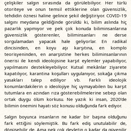
çelişkiler salgın sırasında da görülebiliyor. Her türlü
otoriteye ve onun temsil ettiklerine olan güvensizlik,
tehdidin öznesi haline gelince şekil değiştiriyor. COVID-19
salgını meydana geldiğinde görüldü ki, bilim aslında hiç
pazarlık yapmıyor ve pek çok konuda biliminsanlarına
güvensizlik gösterenler, biliminsanları ne derse
sorgulamadan yapacak hale geliyorlar. En radikal
dincisinden, en koyu aşı karşıtına, en komplo
teorisyeninden, en anarşistine herkes biliminsanlarının
önerisi ile kendi ideolojisine karşıt eylemler yapabiliyor,
yapılmasını destekleyebiliyor. Kutsal mekânlar ziyarete
kapatılıyor, karantina koşulları uygulanıyor, sokağa çıkma
yasakları talep ediliyor vb. Farklı ideolojik
konumlardakilerin o ideolojiye hiç uymayabilen bu karşıt
tutumlara en azından rıza gösterebilmelerine sebep olan
ortak duygu ölüm korkusu. Ne yazık ki insan, 2020’de
bilimin önemini hayatı söz konusu olduğunda fark ediyor.
Salgın boyunca insanların ne kadar bir başına olduğunu
fark ettiğini söylemiştik. Bu fark ediş unutulabilir de,
dönüşebilir de. Ama pek çok devletin o kadar da güvenilir