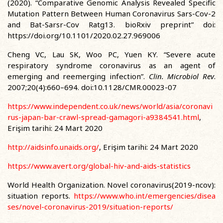
(2020). “Comparative Genomic Analysis Revealed Specific
Mutation Pattern Between Human Coronavirus Sars-Cov-2
and Bat-Sarsr-Cov Ratg13. bioRxiv preprint” doi:
https://doi.org/10.1101/2020.02.27.969006
Cheng VC, Lau SK, Woo PC, Yuen KY. “Severe acute
respiratory syndrome coronavirus as an agent of
emerging and reemerging infection”.
Clin. Microbiol Rev
.
2007;20(4):660–694. doi:10.1128/CMR.00023-07
https://www.independent.co.uk/news/world/asia/coronavi
rus-japan-bar-crawl-spread-gamagori-a9384541.html
,
Erişim tarihi: 24 Mart 2020
http://aidsinfo.unaids.org/
, Erişim tarihi: 24 Mart 2020
https://www.avert.org/global-hiv-and-aids-statistics
World Health Organization. Novel coronavirus(2019-ncov):
situation reports.
https://www.who.int/emergencies/disea
ses/novel-coronavirus-2019/situation-reports/