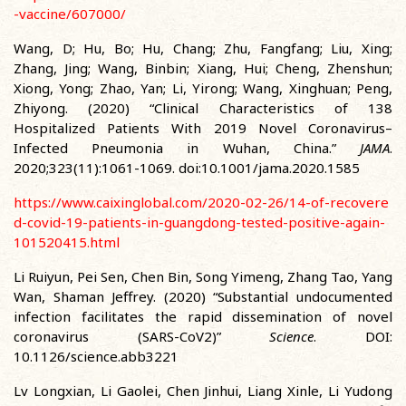
-vaccine/607000/
Wang, D; Hu, Bo; Hu, Chang; Zhu, Fangfang; Liu, Xing;
Zhang, Jing; Wang, Binbin; Xiang, Hui; Cheng, Zhenshun;
Xiong, Yong; Zhao, Yan; Li, Yirong; Wang, Xinghuan; Peng,
Zhiyong. (2020) “Clinical Characteristics of 138
Hospitalized Patients With 2019 Novel Coronavirus–
Infected Pneumonia in Wuhan, China.”
JAMA
.
2020;323(11):1061-1069. doi:10.1001/jama.2020.1585
https://www.caixinglobal.com/2020-02-26/14-of-recovere
d-covid-19-patients-in-guangdong-tested-positive-again-
101520415.html
Li Ruiyun, Pei Sen, Chen Bin, Song Yimeng, Zhang Tao, Yang
Wan, Shaman Jeffrey. (2020) “Substantial undocumented
infection facilitates the rapid dissemination of novel
coronavirus (SARS-CoV2)”
Science
. DOI:
10.1126/science.abb3221
Lv Longxian, Li Gaolei, Chen Jinhui, Liang Xinle, Li Yudong