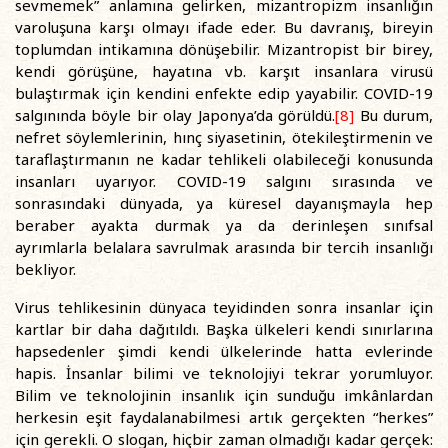
sevmemek” anlamına gelirken, mizantropizm insanlığın
varoluşuna karşı olmayı ifade eder. Bu davranış, bireyin
toplumdan intikamına dönüşebilir. Mizantropist bir birey,
kendi görüşüne, hayatına vb. karşıt insanlara virusü
bulaştırmak için kendini enfekte edip yayabilir. COVID-19
salgınında böyle bir olay Japonya’da görüldü.
[8]
Bu durum,
nefret söylemlerinin, hınç siyasetinin, ötekileştirmenin ve
taraflaştırmanın ne kadar tehlikeli olabileceği konusunda
insanları uyarıyor. COVID-19 salgını sırasında ve
sonrasındaki dünyada, ya küresel dayanışmayla hep
beraber ayakta durmak ya da derinleşen sınıfsal
ayrımlarla belalara savrulmak arasında bir tercih insanlığı
bekliyor.
Virus tehlikesinin dünyaca teyidinden sonra insanlar için
kartlar bir daha dağıtıldı. Başka ülkeleri kendi sınırlarına
hapsedenler şimdi kendi ülkelerinde hatta evlerinde
hapis. İnsanlar bilimi ve teknolojiyi tekrar yorumluyor.
Bilim ve teknolojinin insanlık için sunduğu imkânlardan
herkesin eşit faydalanabilmesi artık gerçekten “herkes”
için gerekli. O slogan, hiçbir zaman olmadığı kadar gerçek: