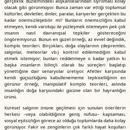
gerçeklik düzlemindeki alışkanlıklarından sıyrılması kolay
olacak gibi görünmüyor. Bunca zaman var ettiği toplumsal
kültürler, devletler, dinler, paralar, kariyerler gerçekten bu
kadar önemsizleşebilir mi? Bunların önemsizliğini kabul
etmeyen, kendi varoluşu ile yüzleşmek istemeyen pek çok
insanın nasıl davranışsal tepkiler göstereceğini
öngöremiyoruz. Bunun en güzel örneği, az evvel değindik,
komplo teorileri. Birçokları, doğa olaylarının (depremler,
salgınlar, meteorlar vb.) kontrol edilemediğini kabul
etmek istemiyor; bunları reddetmeye o kadar yatkın ki
başka insanların bilinçli olarak bu süreçleri başlatıp
yönettiğine dair senaryolar üretiyor. Afetler karşısında
kendi güçsüzlüğünü kabullenememe tepkiselliğinin en
görünür örneği, manipülatif komplo teorileri, aslında
insanlığın doğa karşısındaki gücüne olan bir hayranlığın
ürünü.
Küresel salgının önüne geçilmesi için sunulan önerilerin
herkesi –veya olabildiğince geniş nüfusu– kapsaması,
sosyal eşitsizliğin görece az olduğu toplumlarda daha kolay
görünüyor. Fakir ve zenginlerin çok farklı hayat koşulları