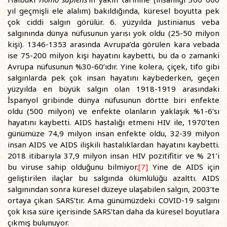
yıl geçmişli ele alalım) bakıldığında, küresel boyutta pek
çok ciddi salgın görülür. 6. yüzyılda Justinianus veba
salgınında dünya nüfusunun yarısı yok oldu (25-50 milyon
kişi). 1346-1353 arasında Avrupa’da görülen kara vebada
ise 75-200 milyon kişi hayatını kaybetti, bu da o zamanki
Avrupa nüfusunun %30-60’ıdır. Yine kolera, çiçek, tifo gibi
salgınlarda pek çok insan hayatını kaybederken, geçen
yüzyılda en büyük salgın olan 1918-1919 arasındaki
İspanyol gribinde dünya nüfusunun dörtte biri enfekte
oldu (500 milyon) ve enfekte olanların yaklaşık %1-6’sı
hayatını kaybetti. AIDS hastalığı etmeni HIV ile, 1970’ten
günümüze 74,9 milyon insan enfekte oldu, 32-39 milyon
insan AIDS ve AIDS ilişkili hastalıklardan hayatını kaybetti.
2018 itibarıyla 37,9 milyon insan HIV pozitifitir ve % 21’i
bu viruse sahip olduğunu bilmiyor.
[7]
Yine de AIDS için
geliştirilen ilaçlar bu salgında ölümlülüğü azalttı. AIDS
salgınından sonra küresel düzeye ulaşabilen salgın, 2003’te
ortaya çıkan SARS’tır. Ama günümüzdeki COVID-19 salgını
çok kısa süre içerisinde SARS’tan daha da küresel boyutlara
çıkmış bulunuyor.