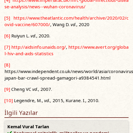
se-analysis/news--wuhan-coronavirus/
[5]
https://www.theatlantic.com/health/archive/2020/02/c
ovid-vaccine/607000/
, Wang D.
vd
., 2020
[6]
Ruiyun L.
vd
., 2020.
[7]
http://aidsinfo.unaids.org/
,
https://www.avert.org/globa
l-hiv-and-aids-statistics
[8]
https://www.independent.co.uk/news/world/asia/coronavirus
japan-bar-crawl-spread-gamagori-a9384541.html
[9]
Cheng VC
vd
., 2007.
[10]
Legendre, M.,
vd.,
2015, Kurane. I., 2010.
İlgili Yazılar
Kemal Vural Tarlan
Toplumsal eşitsizlik, mülteciler ve pandemi