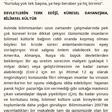
“Kurtuluş yok tek başına, ya hep beraber ya hiç birimiz”.
DEVLETLERİN TERK EDİŞİ, KÜRESEL DAYANIŞMA,
BİLİMSEL KÜLTÜR
Aslında biliminsanları uzun zamandır çalışmalarında pek
çok küresel krize dikkat çekiyor. Günümüzde insanların
bilimsel kültürle bağının ciddi oranda kopmuş olması
böylesi bir krizde süreci anlamlandırmasını epey
zorlaştırıyor. Viral salgına önlem olabilecek bir aşı
Amerika, Almanya, Rusya vb. büyük devletlerden
bekleniyor. Bir aşı üretim sürecinin maliyeti (yaklaşık 1
milyar dolar) veya geliştirilmesinin ne kadar zaman
alabileceği (CoV-2 için en iyi ihtimal 12 ay olarak
öngörülüyor) konusunda fikri olmayan insanlar bu virusün
Amerika’nın bir oyunu olduğunu iddia edebiliyor. Yaşanan
panik hiçbir pazarlığa izin vermediği gibi sokağa maskesiz
çıkan vatandaşlar dayak yiyebiliyor (Çin). Bu kadar yorucu
ve korkutucu telaş, bilimsel kültüre uzak bireylerde ve
toplumlarda daha yoğun görülüyor. Biliminsanları 2007’de
yayımladıkları bir makalede tam da günümüzde olan bir