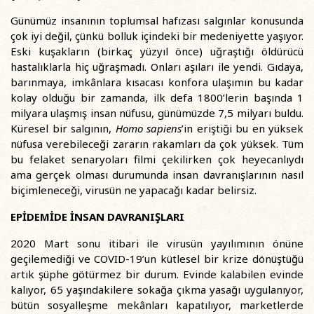
Günümüz insanının toplumsal hafızası salgınlar konusunda
çok iyi değil, çünkü bolluk içindeki bir medeniyette yaşıyor.
Eski kuşakların (birkaç yüzyıl önce) uğraştığı öldürücü
hastalıklarla hiç uğraşmadı. Onları aşıları ile yendi. Gıdaya,
barınmaya, imkânlara kısacası konfora ulaşımın bu kadar
kolay olduğu bir zamanda, ilk defa 1800’lerin başında 1
milyara ulaşmış insan nüfusu, günümüzde 7,5 milyarı buldu.
Küresel bir salgının,
Homo sapiens
’in eriştiği bu en yüksek
nüfusa verebileceği zararın rakamları da çok yüksek. Tüm
bu felaket senaryoları filmi çekilirken çok heyecanlıydı
ama gerçek olması durumunda insan davranışlarının nasıl
biçimleneceği, virusün ne yapacağı kadar belirsiz.
EPİDEMİDE İNSAN DAVRANIŞLARI
2020 Mart sonu itibari ile virusün yayılımının önüne
geçilemediği ve COVID-19’un kütlesel bir krize dönüştüğü
artık şüphe götürmez bir durum. Evinde kalabilen evinde
kalıyor, 65 yaşındakilere sokağa çıkma yasağı uygulanıyor,
bütün sosyalleşme mekânları kapatılıyor, marketlerde