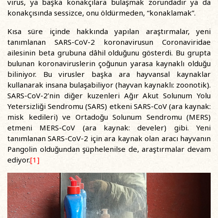
virus, ya başka konakçılara bulaşmak zorundadır ya da
konakçısında sessizce, onu öldürmeden, “konaklamak”.
Kısa süre içinde hakkında yapılan araştırmalar, yeni
tanımlanan SARS-CoV-2 koronavirusun Coronaviridae
ailesinin beta grubuna dâhil olduğunu gösterdi. Bu grupta
bulunan koronaviruslerin çoğunun yarasa kaynaklı olduğu
biliniyor. Bu virusler başka ara hayvansal kaynaklar
kullanarak insana bulaşabiliyor (hayvan kaynaklı: zoonotik).
SARS-CoV-2’nin diğer kuzenleri Ağır Akut Solunum Yolu
Yetersizliği Sendromu (SARS) etkeni SARS-CoV (ara kaynak:
misk kedileri) ve Ortadoğu Solunum Sendromu (MERS)
etmeni MERS-CoV (ara kaynak: develer) gibi. Yeni
tanımlanan SARS-CoV-2 için ara kaynak olan aracı hayvanın
Pangolin olduğundan şüphelenilse de, araştırmalar devam
ediyor.
[1]