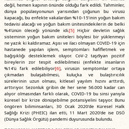
değil, hemen kapının önünde olduğu fark edildi. Tahminler,
dünya popülasyonunun yarısından çoğunun bu virusü
kapacağı, bu enfekte vakalardan %10-15’inin yoğun bakım
tedavisi alacağı ve yoğun bakım ünitesindekilerin de belki
%4’ünün öleceği yönünde idi.
[5]
Hiçbir devletin sağlık
sisteminin yoğun bakım üniteleri böylesi bir yüklenmeyi
ne yazık ki kaldıramaz. Aşısı ve ilacı olmayan COVID-19 için
hastanede yapılan işlem, semptomları hafifletmek ve
bağışıklığı desteklemek oluyor. CoV-2 taşı9yan pozitif
bireylerin zor tespit edilebilmesi (enfekte insanların
%14’ü fark edilebiliyor
[6]
, virusün semptomlar ortaya
çıkmadan bulaşabilmesi, kuluçka ve bulaştırıcılık
sürelerinin uzun olması, kitlesel yayılım hızını arttırdı,
arttırıyor. Sezonluk gribin de her sene 56.000 kadar can
alıyor olmasından farklı olarak, COVID-19 bu sinsi yanıyla
küresel bir krize dönüşebilme potansiyelini taşıyor. Bunu
öngören biliminsanları, 30 Ocak 2020’de Küresel Halk
Sağlığı Krizi (PHEIC) ilan etti, 11 Mart 2020’de ise DSÖ
(Dünya Sağlık Örgütü) pandemi duyurusunda bulundu.