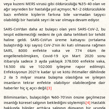
veya kuzeni MERS virusü gibi öldürücülüğü %35-40 olan ve
ağır seyreden bir hastalığa yol açmıyor, %1-2 öldürücülükle
bazı enfekte kişilerin farkına bile varmadan taşıyıcı
olabildiği bir hastalık seyri ile var olmaya devam ediyor.
SARS-CoV’dan daha az bulaşıcı olan yeni SARS-CoV-2, bu
tespit edilemezliği nedeni ile çok daha tehlikeli bir tehdit
haline geldi. SARS-CoV’un üreme katsayısı (ortalama
bulaştırdığı kişi sayısı) CoV-2’nin iki katı olmasına rağmen
SARS, 8000 enfekte vaka ve 774 ölüm ile
engellenebilmişken, Covid-19 için Mart 2020 sonu
itibarıyla sadece 3 ayda yaklaşık 378.000 enfekte vaka,
16.500 ölü ve 102.000 iyileşme rapor edilmişti.
Enfeksiyonun 2021’e kadar iyi ve kötü ihtimaller dâhilinde
2 ila 5 milyar insana bulaşma olasılığına ve iyileşen
insanların tekrar enfekte olabiliyor olabileceğine dair
haberler hiç iç açıcı değil.
[3]
Biliminsanları, bulaşıcılığın %60-70’inin önüne geçilmezse
insanlığı küresel salgının beklediğini söylemişti.
[4]
Hastalık
hakkında bilgiler arttıkça salgının dünyanın bir ucunda