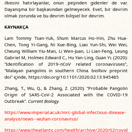
ilkesini hatırlayanlar, onun peşinden gidenler de var.
Dayanışma bir başkasından gelmeyecek. Evet, bir devrim
olmak zorunda ve bu devrim bilişsel bir devrim.
KAYNAKÇA
Lam Tommy Tsan-Yuk, Shum Marcus Ho-Hin, Zhu Hua-
Chen, Tong Yi-Gang, Ni Xue-Bing, Liao Yun-Shi, Wei Wei,
Cheung William Yiu-Man, Li Wen-Juan, Li Lian-Feng, Leung
Gabriel M, Holmes Edward C., Hu Yan-Ling, Guan Yi. (2020):
“Identification of 2019-nCoV related coronaviruses”,
“Malayan pangolins in southern China. bioRxiv preprint
doi” içinde, https://doi.org/10.1101/2020.02.13.945485
Zhang, T., Wu, Q., & Zhang, Z. (2020). “Probable Pangolin
Origin of SARS-CoV-2 Associated with the COVID-19
Outbreak”.
Current Biology
.
https://www.imperial.ac.uk/mrc-global-infectious-disease-
analysis/news--wuhan-coronavirus/
https://www.theatlantic.com/health/archive/2020/02/covid