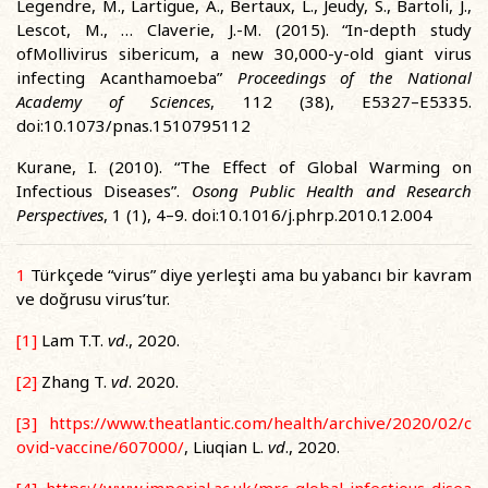
Legendre, M., Lartigue, A., Bertaux, L., Jeudy, S., Bartoli, J.,
Lescot, M., … Claverie, J.-M. (2015). “In-depth study
ofMollivirus sibericum, a new 30,000-y-old giant virus
infecting Acanthamoeba”
Proceedings of the National
Academy of Sciences
, 112 (38), E5327–E5335.
doi:10.1073/pnas.1510795112
Kurane, I. (2010). “The Effect of Global Warming on
Infectious Diseases”.
Osong Public Health and Research
Perspectives
, 1 (1), 4–9. doi:10.1016/j.phrp.2010.12.004
1
Türkçede “virus” diye yerleşti ama bu yabancı bir kavram
ve doğrusu virus’tur.
[1]
Lam T.T.
vd
., 2020.
[2]
Zhang T.
vd
. 2020.
[3]
https://www.theatlantic.com/health/archive/2020/02/c
ovid-vaccine/607000/
, Liuqian L.
vd
., 2020.
[4]
https://www.imperial.ac.uk/mrc-global-infectious-disea