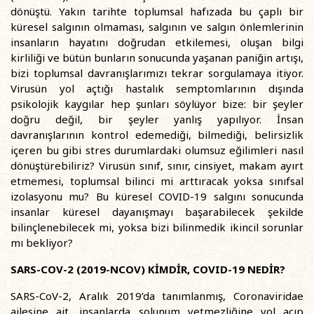
dönüştü. Yakın tarihte toplumsal hafızada bu çaplı bir
küresel salgının olmaması, salgının ve salgın önlemlerinin
insanların hayatını doğrudan etkilemesi, oluşan bilgi
kirliliği ve bütün bunların sonucunda yaşanan paniğin artışı,
bizi toplumsal davranışlarımızı tekrar sorgulamaya itiyor.
Virusün yol açtığı hastalık semptomlarının dışında
psikolojik kaygılar hep şunları söylüyor bize: bir şeyler
doğru değil, bir şeyler yanlış yapılıyor. İnsan
davranışlarının kontrol edemediği, bilmediği, belirsizlik
içeren bu gibi stres durumlardaki olumsuz eğilimleri nasıl
dönüştürebiliriz? Virusün sınıf, sınır, cinsiyet, makam ayırt
etmemesi, toplumsal bilinci mi arttıracak yoksa sınıfsal
izolasyonu mu? Bu küresel COVID-19 salgını sonucunda
insanlar küresel dayanışmayı başarabilecek şekilde
bilinçlenebilecek mi, yoksa bizi bilinmedik ikincil sorunlar
mı bekliyor?
SARS-COV-2 (2019-NCOV) KİMDİR, COVID-19 NEDİR?
SARS-CoV-2, Aralık 2019’da tanımlanmış, Coronaviridae
ailesine ait, insanlarda solunum yetmezliğine yol açıp