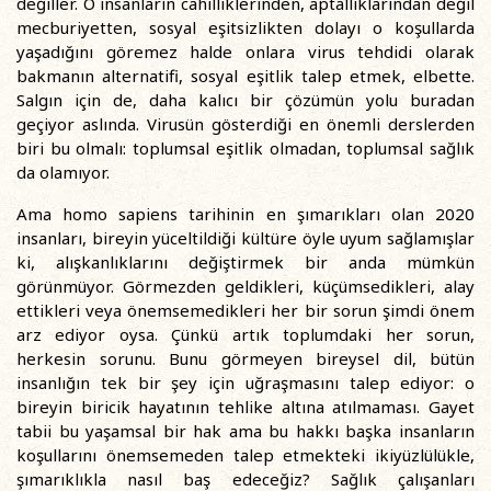
değiller. O insanların cahilliklerinden, aptallıklarından değil
mecburiyetten, sosyal eşitsizlikten dolayı o koşullarda
yaşadığını göremez halde onlara virus tehdidi olarak
bakmanın alternatifi, sosyal eşitlik talep etmek, elbette.
Salgın için de, daha kalıcı bir çözümün yolu buradan
geçiyor aslında. Virusün gösterdiği en önemli derslerden
biri bu olmalı: toplumsal eşitlik olmadan, toplumsal sağlık
da olamıyor.
Ama homo sapiens tarihinin en şımarıkları olan 2020
insanları, bireyin yüceltildiği kültüre öyle uyum sağlamışlar
ki, alışkanlıklarını değiştirmek bir anda mümkün
görünmüyor. Görmezden geldikleri, küçümsedikleri, alay
ettikleri veya önemsemedikleri her bir sorun şimdi önem
arz ediyor oysa. Çünkü artık toplumdaki her sorun,
herkesin sorunu. Bunu görmeyen bireysel dil, bütün
insanlığın tek bir şey için uğraşmasını talep ediyor: o
bireyin biricik hayatının tehlike altına atılmaması. Gayet
tabii bu yaşamsal bir hak ama bu hakkı başka insanların
koşullarını önemsemeden talep etmekteki ikiyüzlülükle,
şımarıklıkla nasıl baş edeceğiz? Sağlık çalışanları