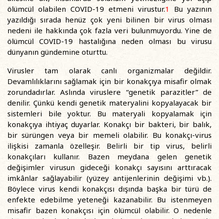
ölümcül olabilen COVID-19 etmeni virustur.
1
Bu yazının
yazıldığı sırada henüz çok yeni bilinen bir virus olması
nedeni ile hakkında çok fazla veri bulunmuyordu. Yine de
ölümcül COVID-19 hastalığına neden olması bu virusu
dünyanın gündemine oturttu.
Virusler tam olarak canlı organizmalar değildir.
Devamlılıklarını sağlamak için bir konakçıya misafir olmak
zorundadırlar. Aslında viruslere “genetik parazitler” de
denilir. Çünkü kendi genetik materyalini kopyalayacak bir
sistemleri bile yoktur. Bu materyali kopyalamak için
konakçıya ihtiyaç duyarlar. Konakçı bir bakteri, bir balık,
bir sürüngen veya bir memeli olabilir. Bu konakçı-virus
ilişkisi zamanla özelleşir. Belirli bir tip virus, belirli
konakçıları kullanır. Bazen meydana gelen genetik
değişimler virusun gideceği konakçı sayısını arttıracak
imkânlar sağlayabilir (yüzey antijenlerinin değişimi vb.).
Böylece virus kendi konakçısı dışında başka bir türü de
enfekte edebilme yeteneği kazanabilir. Bu istenmeyen
misafir bazen konakçısı için ölümcül olabilir. O nedenle