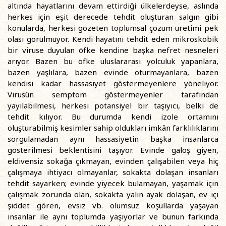
altında hayatlarını devam ettirdiği ülkelerdeyse, aslında
herkes için eşit derecede tehdit oluşturan salgın gibi
konularda, herkesi gözeten toplumsal çözüm üretimi pek
olası görülmüyor. Kendi hayatını tehdit eden mikroskobik
bir viruse duyulan öfke kendine başka nefret nesneleri
arıyor. Bazen bu öfke uluslararası yolculuk yapanlara,
bazen yaşlılara, bazen evinde oturmayanlara, bazen
kendisi kadar hassasiyet göstermeyenlere yöneliyor.
Virusün semptom göstermeyenler tarafından
yayılabilmesi, herkesi potansiyel bir taşıyıcı, belki de
tehdit kılıyor. Bu durumda kendi izole ortamını
oluşturabilmiş kesimler sahip oldukları imkân farklılıklarını
sorgulamadan aynı hassasiyetin başka insanlarca
gösterilmesi beklentisini taşıyor. Evinde galoş giyen,
eldivensiz sokağa çıkmayan, evinden çalışabilen veya hiç
çalışmaya ihtiyacı olmayanlar, sokakta dolaşan insanları
tehdit sayarken; evinde yiyecek bulamayan, yaşamak için
çalışmak zorunda olan, sokakta yalın ayak dolaşan, ev içi
şiddet gören, evsiz vb. olumsuz koşullarda yaşayan
insanlar ile aynı toplumda yaşıyorlar ve bunun farkında