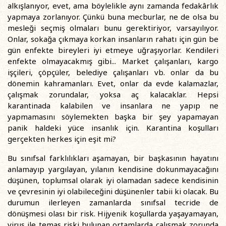
alkışlanıyor, evet, ama böylelikle aynı zamanda fedakârlık
yapmaya zorlanıyor. Çünkü buna mecburlar, ne de olsa bu
mesleği seçmiş olmaları bunu gerektiriyor, varsayılıyor.
Onlar, sokağa çıkmaya korkan insanların rahatı için gün be
gün enfekte bireyleri iyi etmeye uğraşıyorlar. Kendileri
enfekte olmayacakmış gibi... Market çalışanları, kargo
işçileri, çöpçüler, belediye çalışanları vb. onlar da bu
dönemin kahramanları. Evet, onlar da evde kalamazlar,
çalışmak zorundalar, yoksa aç kalacaklar. Hepsi
karantinada kalabilen ve insanlara ne yapıp ne
yapmamasını söylemekten başka bir şey yapamayan
panik haldeki yüce insanlık için. Karantina koşulları
gerçekten herkes için eşit mi?
Bu sınıfsal farklılıkları aşamayan, bir başkasının hayatını
anlamayıp yargılayan, yılanın kendisine dokunmayacağını
düşünen, toplumsal olarak iyi olamadan sadece kendisinin
ve çevresinin iyi olabileceğini düşünenler tabii ki olacak. Bu
durumun ilerleyen zamanlarda sınıfsal tecride de
dönüşmesi olası bir risk. Hijyenik koşullarda yaşayamayan,
virus ile temas riski bulunan ortamlarda çalışmak zorunda