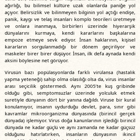
ağırlığı, bu bilimsel kültüre uzak olanlarda paniğe yol
açıyor. Belirsizlik ve bilinmeyen bilginin yol açtığı endişe,
panik, kaygı ve telaş insanları komplo teorileri üretmeye
ve onlara inanmaya, birbirleri üzerinde hiyerarşik
dünyalarını kurmaya, kendi kararlarını başkalarına
empoze etmeye sevk ediyor. İnsan haklarının, kişisel
kararların sorgulanmadığı bir dönem geçiriliyor ve
maskeler birer birer düşüyor. İnsan, ilk defa aynada kendi
aksini böylesine net görüyor.
Virusün bazı popülasyonlarda farklı virülansa (hastalık
yapma yeteneği) sahip olma olasılığı olsa da, virus insanlar
arası seçicilik göstermedi. Aynı 2005’te kuş gribinde
olduğu gibi, semptomsuzlar üzerinde yolculuk etmek
suretiyle dünyanın dört bir yanına dağıldı. Viruse bir kural
konulamıyor, insanın uydurduğu devlet, para, sınır gibi
kavramlar mikroorganizma dünyasında (birincil gerçek
dünyada) işlemiyor. Virus doğa kanunlarının işlediği birincil
dünyada ne kadar güçlü ve aynı zamanda ne kadar güçsüz
olduğunu hatırlatırken, insanların dünyasının ikincil