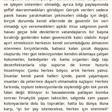
ve işleyen sistemleri olmadığı, ayrıca bilgi paylaşımında
şeffaf davranmadıkları görülüyor. Gerçek verileri sadece
panik havası yaratmaktan çekinceleri olduğu için değil,
birçok durumda kendi ellerinde de güvenilir bir veri
olmadığı için veremedikleri aşikâr. Virus salgınının panik
havası geçse bile devletlerin vatandaşlarını bir başına
bıraktığı günlerden kalan güvensizlik kalıcı olabilir. Koşul
ayırt etmeksizin herkesin kendi sorumluluğunu almasının
istenmesi birçoklarında, babasız kalan çocuk duygusu
oluşturdu. Her gün televizyondan kendini aklamaya çalışan
hükümetler, belediyeler vb. kamu organları dağı taşı
dezenfektanlarla silip süpürse de kimse huzurlu
hissetmiyor. Çünkü herkes biliyor, artık herkes yalnız.
İnsanlar kendi panik halleri içinde, panik yaşamayan
insanları da yeterince duyarlı olmamakla suçluyor. Herkes
farkında, toplum televizyonlarda söylendiği gibi tek yürek
falan değil. Biliniyor ki havaalanında patlayan bomba
sonrası fırsatçılık yapan taksiciler, salgında zam yapan
kolonyacılarla dolu bu topraklar; hatta bu dünya. Buna
karşı, “iyi bir şey istenecekse, herkes için istenmeli”