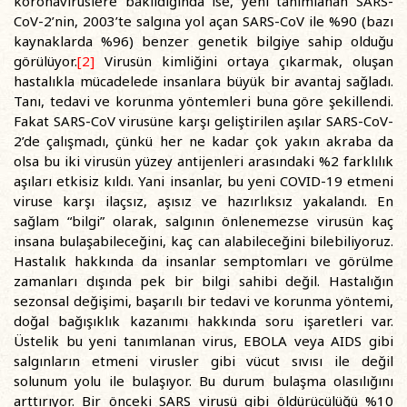
koronaviruslere bakıldığında ise, yeni tanımlanan SARS-
CoV-2’nin, 2003’te salgına yol açan SARS-CoV ile %90 (bazı
kaynaklarda %96) benzer genetik bilgiye sahip olduğu
görülüyor.
[2]
Virusün kimliğini ortaya çıkarmak, oluşan
hastalıkla mücadelede insanlara büyük bir avantaj sağladı.
Tanı, tedavi ve korunma yöntemleri buna göre şekillendi.
Fakat SARS-CoV virusüne karşı geliştirilen aşılar SARS-CoV-
2’de çalışmadı, çünkü her ne kadar çok yakın akraba da
olsa bu iki virusün yüzey antijenleri arasındaki %2 farklılık
aşıları etkisiz kıldı. Yani insanlar, bu yeni COVID-19 etmeni
viruse karşı ilaçsız, aşısız ve hazırlıksız yakalandı. En
sağlam “bilgi” olarak, salgının önlenemezse virusün kaç
insana bulaşabileceğini, kaç can alabileceğini bilebiliyoruz.
Hastalık hakkında da insanlar semptomları ve görülme
zamanları dışında pek bir bilgi sahibi değil. Hastalığın
sezonsal değişimi, başarılı bir tedavi ve korunma yöntemi,
doğal bağışıklık kazanımı hakkında soru işaretleri var.
Üstelik bu yeni tanımlanan virus, EBOLA veya AIDS gibi
salgınların etmeni virusler gibi vücut sıvısı ile değil
solunum yolu ile bulaşıyor. Bu durum bulaşma olasılığını
arttırıyor. Bir önceki SARS virusü gibi öldürücülüğü %10