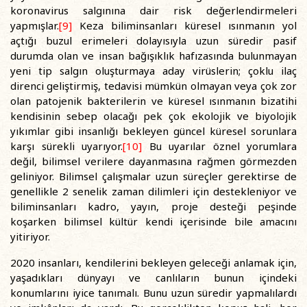
koronavirus salgınına dair risk değerlendirmeleri
yapmışlar.
[9]
Keza biliminsanları küresel ısınmanın yol
açtığı buzul erimeleri dolayısıyla uzun süredir pasif
durumda olan ve insan bağışıklık hafızasında bulunmayan
yeni tip salgın oluşturmaya aday virüslerin; çoklu ilaç
direnci geliştirmiş, tedavisi mümkün olmayan veya çok zor
olan patojenik bakterilerin ve küresel ısınmanın bizatihi
kendisinin sebep olacağı pek çok ekolojik ve biyolojik
yıkımlar gibi insanlığı bekleyen güncel küresel sorunlara
karşı sürekli uyarıyor.
[10]
Bu uyarılar öznel yorumlara
değil, bilimsel verilere dayanmasına rağmen görmezden
geliniyor. Bilimsel çalışmalar uzun süreçler gerektirse de
genellikle 2 senelik zaman dilimleri için destekleniyor ve
biliminsanları kadro, yayın, proje desteği peşinde
koşarken bilimsel kültür kendi içerisinde bile amacını
yitiriyor.
2020 insanları, kendilerini bekleyen geleceği anlamak için,
yaşadıkları dünyayı ve canlıların bunun içindeki
konumlarını iyice tanımalı. Bunu uzun süredir yapmalılardı