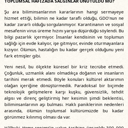
TOPLUMSAL HAFIZADA SALGINLAR UNUTULDU MU?
Şu ara biliminsanlarının kararlarının hangi sermayeye
hizmet ettiği, bilimin ne kadar taraflı olduğu, GDO’nun ne
kadar zararlı olduğu sorgulanmıyor. Karantinanın ve sosyal
mesafenin virus üreme hızını yarıya düşürdüğü söylendi. Bu
bilgi pazarlık içermiyor. İnsanlar kendisinin ve toplumun
sağlığı için evde kalıyor, işe gitmiyor, evinde oturmayanlara
kızıyor. Ölümün, hastalığın bu kadar gerçek olduğunu yeni
fark etmişler gibi.
Yeni nesil, bu ölçekte küresel bir kriz tecrübe etmedi.
Çoğunluk, uzmanlık alanı olmadıkça doğanın ve insanların
tarihini merak etmedi. Böyle konuları kültürel aktarımın
olağan içeriğine dönüştürmedik. Paradoksal bir biçimde
teknolojik gelişmelere karşı kuşku, güvensizlik, tehdit
algısı ve direnç geliştirmiş her kesimin şimdi beklentisi,
biliminsanlarının aşı bulması. Haklı paniklerinin nedenleri
arasında, ölümün toplumsal kültürümüzde bu kadar
görünmez kılınmış olması da var.
Hâlbuki
Homo sapiens
’in yakın tarihine (insanlığı 300 000