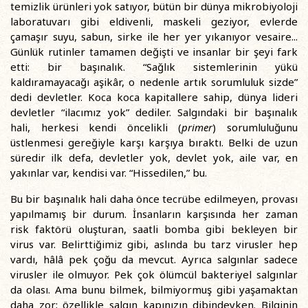
temizlik ürünleri yok satıyor, bütün bir dünya mikrobiyoloji
laboratuvarı gibi eldivenli, maskeli geziyor, evlerde
çamaşır suyu, sabun, sirke ile her yer yıkanıyor vesaire...
Günlük rutinler tamamen değişti ve insanlar bir şeyi fark
etti: bir başınalık. “Sağlık sistemlerinin yükü
kaldıramayacağı aşikâr, o nedenle artık sorumluluk sizde”
dedi devletler. Koca koca kapitallere sahip, dünya lideri
devletler “ilacımız yok” dediler. Salgındaki bir başınalık
hali, herkesi kendi öncelikli (
primer
) sorumluluğunu
üstlenmesi gereğiyle karşı karşıya bıraktı. Belki de uzun
süredir ilk defa, devletler yok, devlet yok, aile var, en
yakınlar var, kendisi var. “Hissedilen,” bu.
Bu bir başınalık hali daha önce tecrübe edilmeyen, provası
yapılmamış bir durum. İnsanların karşısında her zaman
risk faktörü oluşturan, saatli bomba gibi bekleyen bir
virus var. Belirttiğimiz gibi, aslında bu tarz virusler hep
vardı, hâlâ pek çoğu da mevcut. Ayrıca salgınlar sadece
virusler ile olmuyor. Pek çok ölümcül bakteriyel salgınlar
da olası. Ama bunu bilmek, bilmiyormuş gibi yaşamaktan
daha zor; özellikle salgın kapınızın dibindeyken. Bilginin