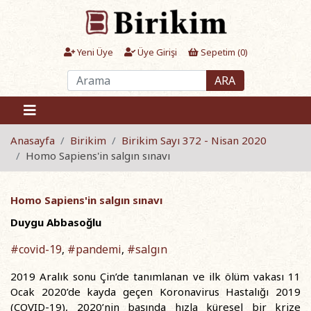
Yeni Üye
Üye Girişi
Sepetim (
0
)
ARA
Anasayfa
Birikim
Birikim Sayı 372 - Nisan 2020
Homo Sapiens'in salgın sınavı
Homo Sapiens'in salgın sınavı
Duygu Abbasoğlu
#covid-19
#pandemi
#salgın
,
,
2019 Aralık sonu Çin’de tanımlanan ve ilk ölüm vakası 11
Ocak 2020’de kayda geçen Koronavirus Hastalığı 2019
(COVID-19), 2020’nin başında hızla küresel bir krize