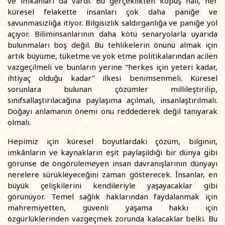
ve imkânları da vardı. Bu gerçeklikten kopuş hali, her
küresel felakette insanları çok daha paniğe ve
savunmasızlığa itiyor. Bilgisizlik saldırganlığa ve paniğe yol
açıyor. Biliminsanlarının daha kötü senaryolarla uyarıda
bulunmaları boş değil. Bu tehlikelerin önünü almak için
artık büyüme, tüketme ve yok etme politikalarından acilen
vazgeçilmeli ve bunların yerine “herkes için yeteri kadar,
ihtiyaç olduğu kadar” ilkesi benimsenmeli. Küresel
sorunlara bulunan çözümler millileştirilip,
sınıfsallaştırılacağına paylaşıma açılmalı, insanlaştırılmalı.
Doğayı anlamanın önemi onu reddederek değil tanıyarak
olmalı.
Hepimiz için küresel boyutlardaki çözüm, bilginin,
imkânların ve kaynakların eşit paylaşıldığı bir dünya gibi
görünse de öngörülemeyen insan davranışlarının dünyayı
nerelere sürükleyeceğini zaman gösterecek. İnsanlar, en
büyük çelişkilerini kendileriyle yaşayacaklar gibi
görünüyor. Temel sağlık haklarından faydalanmak için
mahremiyetten, güvenli yaşama hakkı için
özgürlüklerinden vazgeçmek zorunda kalacaklar belki. Bu