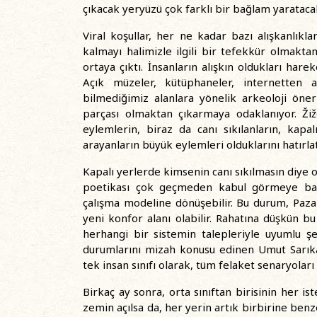
çıkacak yeryüzü çok farklı bir bağlam yarataca
Viral koşullar, her ne kadar bazı alışkanlıkl
kalmayı halimizle ilgili bir tefekkür olmakta
ortaya çıktı. İnsanların alışkın oldukları har
Açık müzeler, kütüphaneler, internetten a
bilmediğimiz alanlara yönelik arkeoloji öner
parçası olmaktan çıkarmaya odaklanıyor. Žiž
eylemlerin, biraz da canı sıkılanların, kapa
arayanların büyük eylemleri olduklarını hatırlat
Kapalı yerlerde kimsenin canı sıkılmasın diye 
poetikası çok geçmeden kabul görmeye başla
çalışma modeline dönüşebilir. Bu durum, Pazar
yeni konfor alanı olabilir. Rahatına düşkün bu
herhangi bir sistemin talepleriyle uyumlu ş
durumlarını mizah konusu edinen Umut Sarıkay
tek insan sınıfı olarak, tüm felaket senaryoları
Birkaç ay sonra, orta sınıftan birisinin her ist
zemin açılsa da, her yerin artık birbirine ben