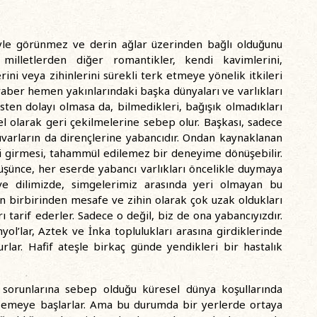
iyle görünmez ve derin ağlar üzerinden bağlı olduğunu
 milletlerden diğer romantikler, kendi kavimlerini,
erini veya zihinlerini sürekli terk etmeye yönelik itkileri
aber hemen yakınlarındaki başka dünyaları ve varlıkları
üsten dolayı olmasa da, bilmedikleri, bağışık olmadıkları
l olarak geri çekilmelerine sebep olur. Başkası, sadece
uvarların da dirençlerine yabancıdır. Ondan kaynaklanan
 girmesi, tahammül edilemez bir deneyime dönüşebilir.
şünce, her eserde yabancı varlıkları öncelikle duymaya
e dilimizde, simgelerimiz arasında yeri olmayan bu
arın birbirinden mesafe ve zihin olarak çok uzak oldukları
 tarif ederler. Sadece o değil, biz de ona yabancıyızdır.
ol’lar, Aztek ve İnka toplulukları arasına girdiklerinde
ar. Hafif ateşle birkaç günde yendikleri bir hastalık
k sorunlarına sebep olduğu küresel dünya koşullarında
zemeye başlarlar. Ama bu durumda bir yerlerde ortaya