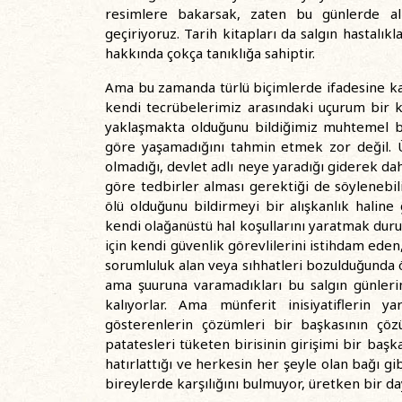
resimlere bakarsak, zaten bu günlerde alı
geçiriyoruz. Tarih kitapları da salgın hastalı
hakkında çokça tanıklığa sahiptir.
Ama bu zamanda türlü biçimlerde ifadesine kav
kendi tecrübelerimiz arasındaki uçurum bir 
yaklaşmakta olduğunu bildiğimiz muhtemel b
göre yaşamadığını tahmin etmek zor değil. 
olmadığı, devlet adlı neye yaradığı giderek dah
göre tedbirler alması gerektiği de söylenebil
ölü olduğunu bildirmeyi bir alışkanlık haline 
kendi olağanüstü hal koşullarını yaratmak dur
için kendi güvenlik görevlilerini istihdam ede
sorumluluk alan veya sıhhatleri bozulduğunda öz
ama şuuruna varamadıkları bu salgın günler
kalıyorlar. Ama münferit inisiyatiflerin ya
gösterenlerin çözümleri bir başkasının çöz
patatesleri tüketen birisinin girişimi bir baş
hatırlattığı ve herkesin her şeyle olan bağı g
bireylerde karşılığını bulmuyor, üretken bir 