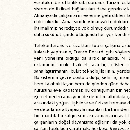
yürütülen bir etkinlik gibi görünür. Turizm es
sistem de fiziksel bağlantıları daha gereksiz 
Almanya’da çalışanların evlerine getirdikleri
dolu olurdu. Ama şimdi Almanya’da dolduru
ihtimalimiz neredeyse yok olmuş durumdadır. S
daha sükûnet içinde olduğunda her yer kendi 
Telekonferans ve uzaktan toplu çalışma araçl
kalarak yapmanın, Franco Berardi gibi söylers
yeni yönelimi olduğu da artık anlaşıldı. “4
ortamının artık fiziksel alanlar, ofisle
sanallaştırmanın, bulut teknolojilerinin, ye
Bu sistemin çevre dostu olduğu, şehir içi insa
hem kalabalıklaşan hem de günden güne daha ç
nüfusunu eve kapatmak bu dönüşümün bir hedefi
işe gelmeden ama yine de denetim altındaki çalı
arasındaki yoğun ilişkilere ve fiziksel temasa d
ve depolama altyapısıyla insanları birbirinden 
bir mantık bu salgın sonrası zamanların asıl k
çalışanların doğal dayanışma ağlarını da yok
çalışan topluluğu yaratmak, herkese
free lance