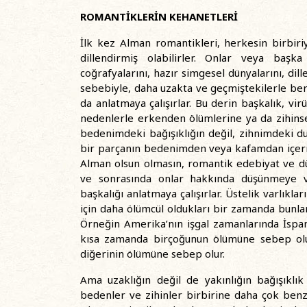
ROMANTİKLERİN KEHANETLERİ
İlk kez Alman romantikleri, herkesin birbir
dillendirmiş olabilirler. Onlar veya başka
coğrafyalarını, hazır simgesel dünyalarını, dill
sebebiyle, daha uzakta ve geçmiştekilerle ber
da anlatmaya çalışırlar. Bu derin başkalık, vir
nedenlerle erkenden ölümlerine ya da zihinse
bedenimdeki bağışıklığın değil, zihnimdeki d
bir parçanın bedenimden veya kafamdan içeri
Alman olsun olmasın, romantik edebiyat ve dü
ve sonrasında onlar hakkında düşünmeye v
başkalığı anlatmaya çalışırlar. Üstelik varlıkl
için daha ölümcül oldukları bir zamanda bunları
Örneğin Amerika’nın işgal zamanlarında İspany
kısa zamanda birçoğunun ölümüne sebep olurl
diğerinin ölümüne sebep olur.
Ama uzaklığın değil de yakınlığın bağışıklı
bedenler ve zihinler birbirine daha çok ben