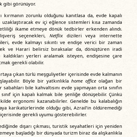
k gibi görünüyor.
arı kırmanın zorunlu olduğunu kanıtlasa da, evde kapalı
n uzaklaştıracak ev içi eğlence sistemleri kısa zamanda
eketliliği ikame etmeye dönük tedbirler erkenden alındı.
lışveriş seçenekleri,
Netflix
dizileri veya internette
ileri, evde kalmayı sıkıntı ve endişe verici bir zaman
ek ve Harari belirsiz bıraksalar da, dönüştüren iradi
lı kaldıkları yerleri aralamak isteyen, endişesine çare
mak gerekli olabilir.
ortaya çıkan türlü meşguliyetler içerisinde evde kalmanın
yabilir. Böyle bir yatkınlıkla
home office
olağan bir
 sabahları bile kahvaltısını evde yapmayan orta sınıfın
 sınıf için kapalı kalmak bile şenliğe dönüşebilir. Çünkü
ekilde ergonomi kazanabilirler. Genelde bu kalabalığın
a karikatürlerinde olduğu gibi, Azrail’in öldüremediği
 içerisinde gerekli uyumu gösterebilirler.
ediğinde dışarı çıkması, turistik seyahatleri için yeniden
zemeye başladığı bir dünyada turizm biraz da alışkanlıkla