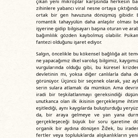
çıkan yeni mikroplar karşısında herkesin bağ
zihinlere yabancı viral nesne ortaya çıktığın
ortak bir gen havuzuna dönüşmüş gibidir. B
romantik tahayyülün daha anlaşılır olması b
işyerine gidip bilgisayarı başına oturan ve ara
bağımlılık gözden kaybolmuş olabilir. Psika
fantezi olduğunu işaret ediyor.
Salgın, öncelikle bu kökensel bağlılığa ait teme
ne yapacağımız ilkel varoluş bilgimiz, kaygımız
vurgularında olduğu gibi, bu küresel krizde
devletinin mi, yoksa diğer canlılarla daha de
görünüyor. Üçüncü bir seçenek olarak, yaz ayl
serin sulara atlamak da mümkün. Ama devrim
iradi bir teşkilatlanmayı gereksindiği düş
unutkanca olan ilk ikisinin gerçekleşme ihti
eşitlediği, aynı kaygılarda buluşturduğu yeryü
da, bir araya gelmeye ve yan yana durma
gerçekleşeceği büyük bir soru işaretine 
organik bir aydına dönüşen Žižek, bu iradeni
fertler veya topluluklarda alışkanlıkların y