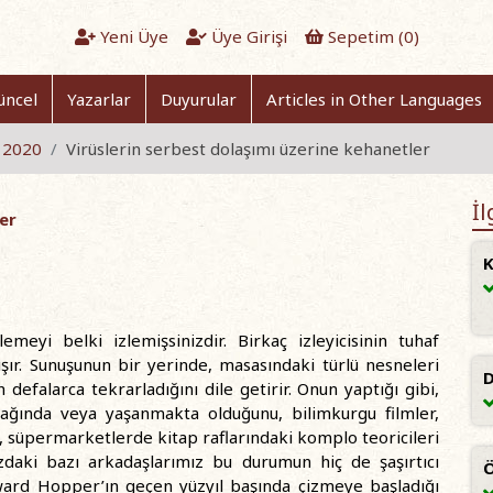
Yeni Üye
Üye Girişi
Sepetim (
0
)
üncel
Yazarlar
Duyurular
Articles in Other Languages
n 2020
Virüslerin serbest dolaşımı üzerine kehanetler
İl
er
K
emeyi belki izlemişsinizdir. Birkaç izleyicisinin tuhaf
şır. Sunuşunun bir yerinde, masasındaki türlü nesneleri
D
defalarca tekrarladığını dile getirir. Onun yaptığı gibi,
kulağında veya yaşanmakta olduğunu, bilimkurgu filmler,
i, süpermarketlerde kitap raflarındaki komplo teoricileri
ızdaki bazı arkadaşlarımız bu durumun hiç de şaşırtıcı
Ö
Edward Hopper’ın geçen yüzyıl başında çizmeye başladığı