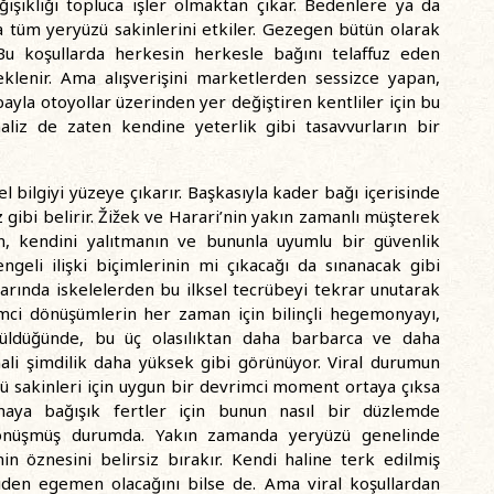
ışıklığı topluca işler olmaktan çıkar. Bedenlere ya da
da tüm yeryüzü sakinlerini etkiler. Gezegen bütün olarak
u koşullarda herkesin herkesle bağını telaffuz eden
eklenir. Ama alışverişini marketlerden sessizce yapan,
bayla otoyollar üzerinden yer değiştiren kentliler için bu
naliz de zaten kendine yeterlik gibi tasavvurların bir
l bilgiyi yüzeye çıkarır. Başkasıyla kader bağı içerisinde
 gibi belirir. Žižek ve Harari’nin yakın zamanlı müşterek
n, kendini yalıtmanın ve bununla uyumlu bir güvenlik
ngeli ilişki biçimlerinin mi çıkacağı da sınanacak gibi
arında iskelelerden bu ilksel tecrübeyi tekrar unutarak
ci dönüşümlerin her zaman için bilinçli hegemonyayı,
ünüldüğünde, bu üç olasılıktan daha barbarca ve daha
mali şimdilik daha yüksek gibi görünüyor. Viral durumun
zü sakinleri için uygun bir devrimci moment ortaya çıksa
ya bağışık fertler için bunun nasıl bir düzlemde
dönüşmüş durumda. Yakın zamanda yeryüzü genelinde
n öznesini belirsiz bırakır. Kendi haline terk edilmiş
eniden egemen olacağını bilse de. Ama viral koşullardan