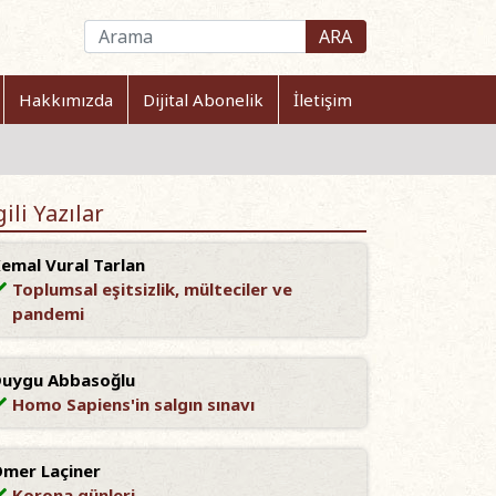
ARA
Hakkımızda
Dijital Abonelik
İletişim
gili Yazılar
emal Vural Tarlan
Toplumsal eşitsizlik, mülteciler ve
pandemi
uygu Abbasoğlu
Homo Sapiens'in salgın sınavı
mer Laçiner
Korona günleri