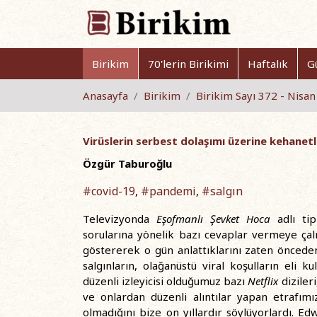
Birikim
70'lerin Birikimi
Haftalık
G
Anasayfa
Birikim
Birikim Sayı 372 - Nisa
Virüslerin serbest dolaşımı üzerine kehanetl
Özgür Taburoğlu
#covid-19
#pandemi
#salgın
,
,
Televizyonda
Eşofmanlı Şevket Hoca
adlı tipl
sorularına yönelik bazı cevaplar vermeye çalı
göstererek o gün anlattıklarını zaten önceden 
salgınların, olağanüstü viral koşulların eli 
düzenli izleyicisi olduğumuz bazı
Netflix
diziler
ve onlardan düzenli alıntılar yapan etrafım
olmadığını bize on yıllardır söylüyorlardı. 