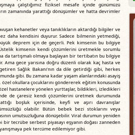
şmaya çalıştığımız fiziksel mesafe içinde günümüzü
kların zamanında yarattığı dönüşümler ve hatta devrimler
uşan kehanetler veya tanıklıkların aktardığı bilgiler ve
kez daha kendisini duyurur. Sadece bilmenin yetmediği,
üyük deprem için de geçerli. Pek kimsenin bu bilgiye
Üstelik kimsenin kendi çözümlerini üretmekle sorumlu
a da tartışmalı olmaya başlayan bir tertibatın bu bilgiye
ir. Ama gece yarısına doğru düzenli olarak kaç hasta ve
getiren Sağlık Bakanı’nın da dile getirdiği gibi, herkes
umunda gibi. Bu zamana kadar yaşam alanlarındaki asayiş
n, özel okullara çocuklarını göndererek eğitim konusunda
el hastanelere yönelen yurttaşlar, bildikleri, izledikleri
inde de çaresiz kendi çözümlerini üretmek durumunda
rattığı boşluk içerisinde, keyfi ve aşırı davranışlar
ümsüzlüğü olabilir. Bütün bebek bezi stoklarını veya
kasının umutsuzluğuna dönüşebilir. Viral durumun yeniden
ibi bir tecrübe serbest piyasayı eşyanın doğası zanneden
dayanışmaya pek tercüme edilemiyor gibi.