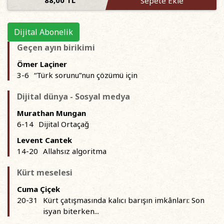
Sepete Ekle
Dijital Abonelik
Geçen ayın birikimi
Ömer Laçiner
3-6
“Türk sorunu”nun çözümü için
Dijital dünya - Sosyal medya
Murathan Mungan
6-14
Dijital Ortaçağ
Levent Cantek
14-20
Allahsız algoritma
Kürt meselesi
Cuma Çiçek
20-31
Kürt çatışmasında kalıcı barışın imkânları: Son
isyan biterken...